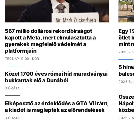
567 millió dolláros rekordbírságot
Egy 19
kapott a Meta, mert elmulasztotta a
ötlet
gyerekek megfelelő védelmét a
mint 
platformjain
2026.7.1
TEGNAP 11:00 -KOR
5 híre
Közel 1700 éves római híd maradványai
bales
bukkantak elő a Dunából
2026.6.1
3 ÓRÁJA
Összed
Elképesztő az érdeklődés a GTA VI iránt,
Nápol
a kiadót is meglepték az előrendelések
közbe
3 ÓRÁJA
2026.7.5