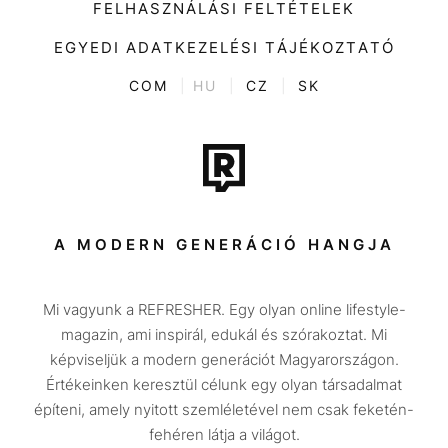
Divat
FELHASZNÁLÁSI FELTÉTELEK
Videó
Kultúra
EGYEDI ADATKEZELÉSI TÁJÉKOZTATÓ
Kvíz
ENTR
COM
|
HU
|
CZ
|
SK
Film + sorozat
Tech-Tudomány
Sport
Társadalom
A MODERN GENERÁCIÓ HANGJA
Közélet
Mi vagyunk a REFRESHER. Egy olyan online lifestyle-
Utazás
magazin, ami inspirál, edukál és szórakoztat. Mi
Életmód
képviseljük a modern generációt Magyarországon.
Értékeinken keresztül célunk egy olyan társadalmat
Design
építeni, amely nyitott szemléletével nem csak feketén-
Beszélgetések
fehéren látja a világot.