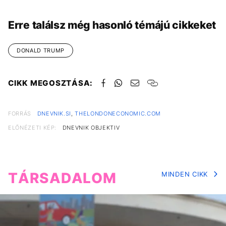
Erre találsz még hasonló témájú cikkeket
DONALD TRUMP
CIKK MEGOSZTÁSA:
FORRÁS
DNEVNIK.SI
,
THELONDONECONOMIC.COM
ELŐNÉZETI KÉP:
DNEVNIK OBJEKTIV
TÁRSADALOM
MINDEN CIKK