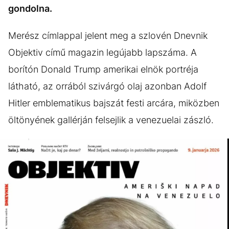
gondolna.
Merész címlappal jelent meg a szlovén Dnevnik
Objektiv című magazin legújabb lapszáma. A
borítón Donald Trump amerikai elnök portréja
látható, az orrából szivárgó olaj azonban Adolf
Hitler emblematikus bajszát festi arcára, miközben
öltönyének gallérján felsejlik a venezuelai zászló.