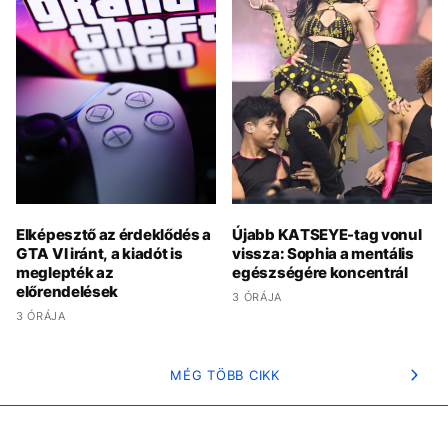
Elképesztő az érdeklődés a
Újabb KATSEYE-tag vonul
GTA VI iránt, a kiadót is
vissza: Sophia a mentális
meglepték az
egészségére koncentrál
előrendelések
3 ÓRÁJA
3 ÓRÁJA
MÉG TÖBB CIKK