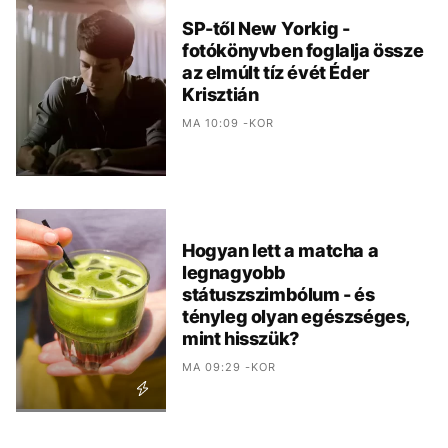
SP-től New Yorkig -
fotókönyvben foglalja össze
az elmúlt tíz évét Éder
Krisztián
MA 10:09 -KOR
Hogyan lett a matcha a
legnagyobb
státuszszimbólum - és
tényleg olyan egészséges,
mint hisszük?
MA 09:29 -KOR