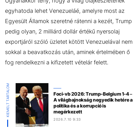
Ugyanakkor tény, hogy a világ olajkészletének
egyhatoda lehet Venezueláé, amelyre most az
Egyesült Államok szeretné rátenni a kezét, Trump
pedig olyan, 2 milliárd dollár értékű nyersolaj
exportjáról szóló üzletet kötött Venezuelával nem
sokkal a beavatkozás után, aminek értelmében ő
fog rendelkezni a kifizetett vételár felett.
KIEMELT TARTALOM
Foci-vb 2026: Trump-Belgium 1-4 –
A világbajnokság negyedik hetére a
politika és a korrupció is
megérkezett
2026.7.10 9:33