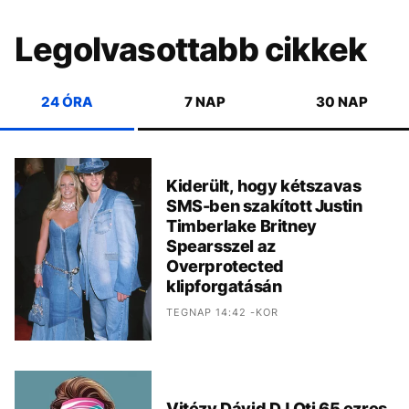
Legolvasottabb cikkek
24 ÓRA
7 NAP
30 NAP
Kiderült, hogy kétszavas
SMS-ben szakított Justin
Timberlake Britney
Spearsszel az
Overprotected
klipforgatásán
TEGNAP 14:42 -KOR
Vitézy Dávid DJ Oti 65 ezres