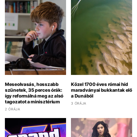
Meseolvasás, hosszabb
Közel 1700 éves római híd
szünetek, 35 perces órák:
maradványai bukkantak elő
így reformálná meg az alsó
a Dunából
tagozatot a minisztérium
3 ÓRÁJA
2 ÓRÁJA