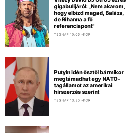
gigabulijáról: „Nem akarom,
hogy elbízd magad, Balázs,
de Rihanna a fő
referenciapont"
TEGNAP 10:05 -KOR
Putyin idén ősztől bármikor
megtámadhat egy NATO-
tagállamot az amerikai
hírszerzés szerint
TEGNAP 13:35 -KOR