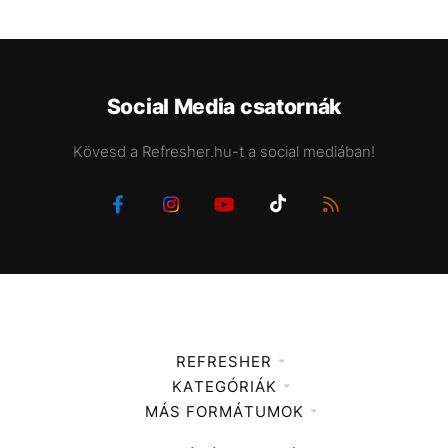
Social Media csatornák
Kövesd a Refresher.hu-t a social mediában!
REFRESHER
KATEGÓRIÁK
Médiaajánlat
MÁS FORMÁTUMOK
Zene
Impresszum
Kiemelt tartalmak