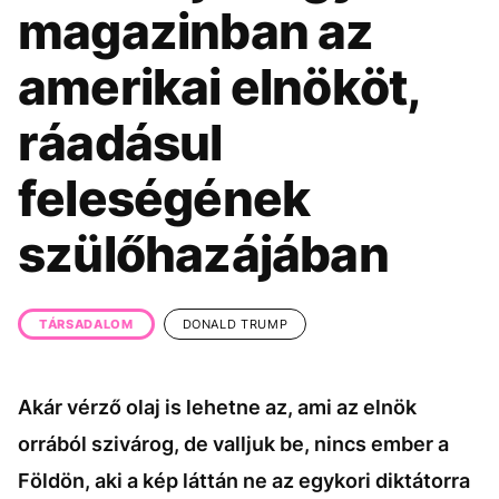
KÖZÉLET
UTAZÁS
magazinban az
ÉLETMÓD
DESIGN
amerikai elnököt,
BESZÉLGETÉSEK
ARCOK
ráadásul
VIDEÓ
TÖRTÉNETEK
feleségének
GASZTRO
szülőhazájában
TÁRSADALOM
DONALD TRUMP
Akár vérző olaj is lehetne az, ami az elnök
orrából szivárog, de valljuk be, nincs ember a
Földön, aki a kép láttán ne az egykori diktátorra