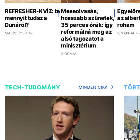
REFRESHER-KVÍZ: te
Meseolvasás,
Egyelőr
mennyit tudsz a
hosszabb szünetek,
az albér
Dunáról?
35 perces órák: így
roham
reformálná meg az
MA 09:32 -KOR
2 NAPPAL E
alsó tagozatot a
minisztérium
2 ÓRÁJA
TECH-TUDOMÁNY
TÖRT
MINDEN CIKK