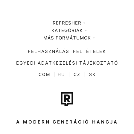
REFRESHER
KATEGÓRIÁK
Médiaajánlat
MÁS FORMÁTUMOK
Zene
Impresszum
Kiemelt tartalmak
Divat
FELHASZNÁLÁSI FELTÉTELEK
Videó
Kultúra
EGYEDI ADATKEZELÉSI TÁJÉKOZTATÓ
Kvíz
ENTR
COM
|
HU
|
CZ
|
SK
Film + sorozat
Tech-Tudomány
Sport
Társadalom
A MODERN GENERÁCIÓ HANGJA
Közélet