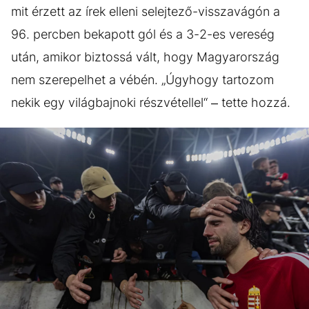
mit érzett az írek elleni selejtező-visszavágón a
96. percben bekapott gól és a 3-2-es vereség
után, amikor biztossá vált, hogy Magyarország
nem szerepelhet a vébén. „Úgyhogy tartozom
nekik egy világbajnoki részvétellel“ – tette hozzá.