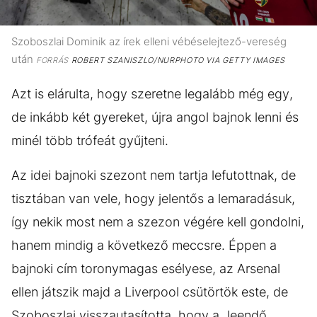
Szoboszlai Dominik az írek elleni vébéselejtező-vereség
után
FORRÁS
ROBERT SZANISZLO/NURPHOTO VIA GETTY IMAGES
Azt is elárulta, hogy szeretne legalább még egy,
de inkább két gyereket, újra angol bajnok lenni és
minél több trófeát gyűjteni.
Az idei bajnoki szezont nem tartja lefutottnak, de
tisztában van vele, hogy jelentős a lemaradásuk,
így nekik most nem a szezon végére kell gondolni,
hanem mindig a következő meccsre. Éppen a
bajnoki cím toronymagas esélyese, az Arsenal
ellen játszik majd a Liverpool csütörtök este, de
Szoboszlai visszautasította, hogy a „leendő