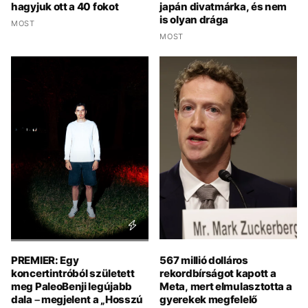
hagyjuk ott a 40 fokot
japán divatmárka, és nem
is olyan drága
MOST
MOST
PREMIER: Egy
567 millió dolláros
koncertintróból született
rekordbírságot kapott a
meg PaleoBenji legújabb
Meta, mert elmulasztotta a
dala – megjelent a „Hosszú
gyerekek megfelelő