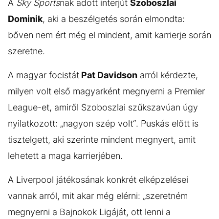
A
Sky Sports
nak adott interjút
Szoboszlai
Dominik
, aki a beszélgetés során elmondta:
bőven nem ért még el mindent, amit karrierje során
szeretne.
A magyar focistát
Pat Davidson
arról kérdezte,
milyen volt első magyarként megnyerni a Premier
League-et, amiről Szoboszlai szűkszavúan úgy
nyilatkozott: „nagyon szép volt“. Puskás előtt is
tisztelgett, aki szerinte mindent megnyert, amit
lehetett a maga karrierjében.
A Liverpool játékosának konkrét elképzelései
vannak arról, mit akar még elérni: „szeretném
megnyerni a Bajnokok Ligáját, ott lenni a