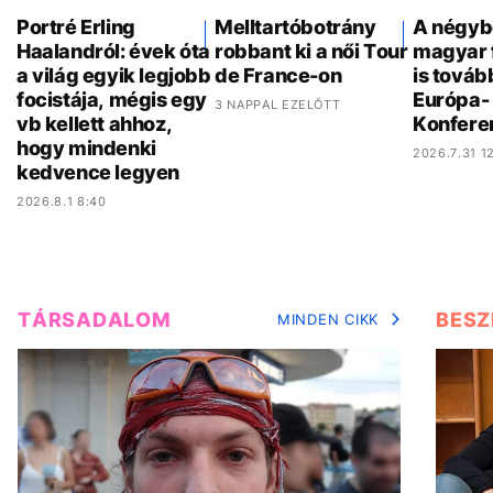
Portré Erling
Melltartóbotrány
A négyb
Haalandról: évek óta
robbant ki a női Tour
magyar 
a világ egyik legjobb
de France-on
is továb
focistája, mégis egy
Európa- 
3 NAPPAL EZELŐTT
vb kellett ahhoz,
Konfere
hogy mindenki
2026.7.31 12
kedvence legyen
2026.8.1 8:40
TÁRSADALOM
BESZ
MINDEN CIKK