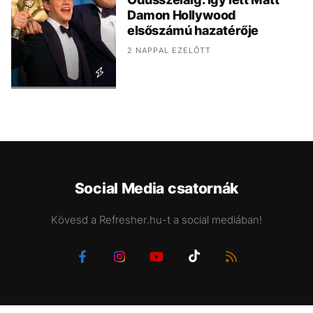
Damon Hollywood
elsőszámú hazatérője
2 NAPPAL EZELŐTT
Social Media csatornák
Kövesd a Refresher.hu-t a social mediában!