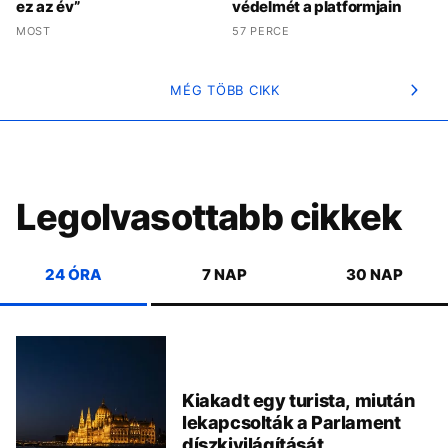
ez az év”
védelmét a platformjain
MOST
57 PERCE
MÉG TÖBB CIKK
Legolvasottabb cikkek
24 ÓRA
7 NAP
30 NAP
Kiakadt egy turista, miután
lekapcsolták a Parlament
díszkivilágítását