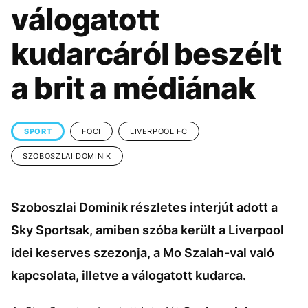
KÖZÉLET
UTAZÁS
válogatott
ÉLETMÓD
DESIGN
kudarcáról beszélt
BESZÉLGETÉSEK
ARCOK
a brit a médiának
VIDEÓ
TÖRTÉNETEK
GASZTRO
SPORT
FOCI
LIVERPOOL FC
SZOBOSZLAI DOMINIK
Szoboszlai Dominik részletes interjút adott a
Sky Sportsak, amiben szóba került a Liverpool
idei keserves szezonja, a Mo Szalah-val való
kapcsolata, illetve a válogatott kudarca.