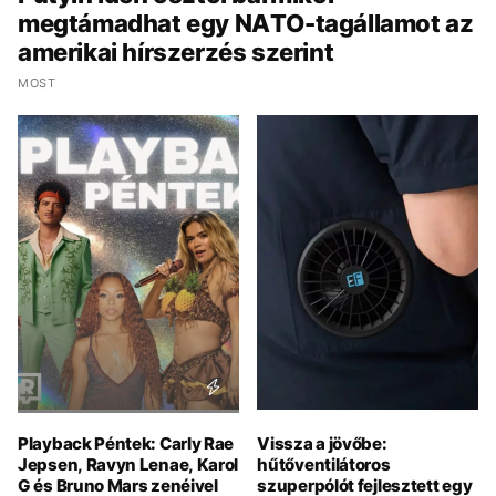
megtámadhat egy NATO-tagállamot az
amerikai hírszerzés szerint
MOST
Playback Péntek: Carly Rae
Vissza a jövőbe:
Jepsen, Ravyn Lenae, Karol
hűtőventilátoros
G és Bruno Mars zenéivel
szuperpólót fejlesztett egy