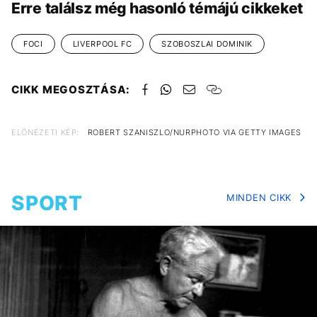
Erre találsz még hasonló témájú cikkeket
FOCI
LIVERPOOL FC
SZOBOSZLAI DOMINIK
CIKK MEGOSZTÁSA:
ELŐNÉZETI KÉP:
ROBERT SZANISZLO/NURPHOTO VIA GETTY IMAGES
SPORT
MINDEN CIKK