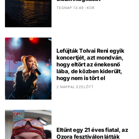
TEGNAP 13:49 -KOR
Lefújták Tolvai Reni egyik
koncertjét, azt mondván,
hogy eltört az énekesnő
lába, de közben kiderült,
hogy nem is tört el
2 NAPPAL EZELŐTT
Eltűnt egy 21 éves fiatal, az
Ozora fesztiválon látták