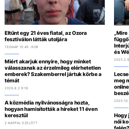
Eltűnt egy 21 éves fiatal, az Ozora
„Mire
fesztiválon látták utoljára
függő
Interj
TEGNAP 15:45 -KOR
és Wé
2025.2.6
Miért akarjuk ennyire, hogy minket
válasszanak az érzelmileg elérhetetlen
emberek? Szakemberrel jártuk körbe a
Lecse
témát
meg m
online
2026.8.2 9:18
beszé
2025.10.
A közmédia nyilvánosságra hozta,
hogyan hamisították a híreket 11 éven
keresztül
Hogy 
női ko
2 NAPPAL EZELŐTT
felén?