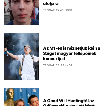
utoljára
TEGNAP 15:45 -KOR
Az M1-en is nézhetjük idén a
Sziget magyar fellépőinek
koncertjeit
TEGNAP 08:23 -KOR
A Good Will Huntingtól az
Odüsszeiáig: így lett Matt