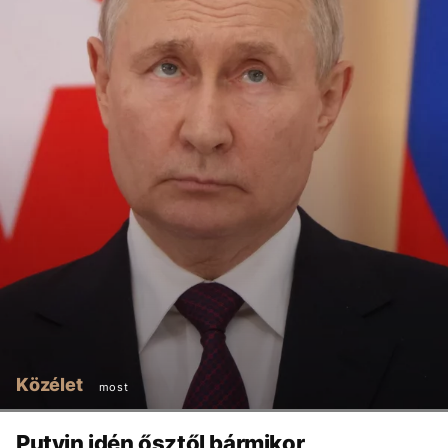
Közélet
most
Putyin idén ősztől bármikor