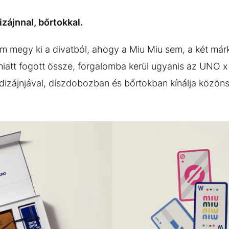
zájnnal, bőrtokkal.
m megy ki a divatból, ahogy a Miu Miu sem, a két már
miatt fogott össze, forgalomba kerül ugyanis az UNO x 
 dizájnjával, díszdobozban és bőrtokban kínálja közö