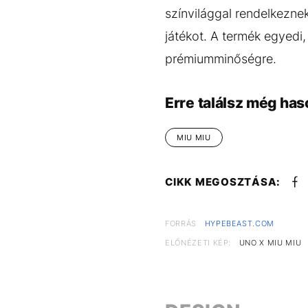
színvilággal rendelkeznek
játékot. A termék egyedi, 
prémiumminőségre.
Erre találsz még has
MIU MIU
CIKK MEGOSZTÁSA:
FORRÁS
HYPEBEAST.COM
ELŐNÉZETI KÉP:
UNO X MIU MIU