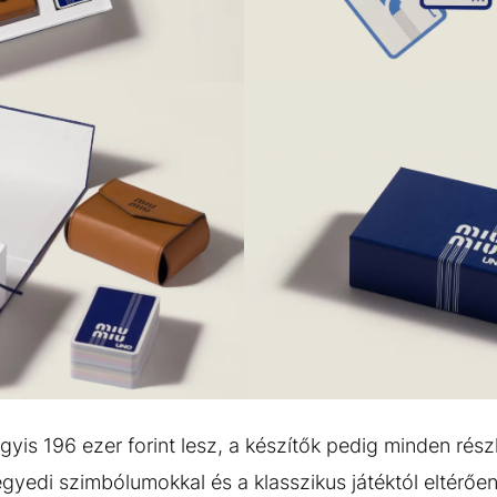
GALÉRIA MEGTEKINTÉSE
(4)
agyis 196 ezer forint lesz, a készítők pedig minden rés
egyedi szimbólumokkal és a klasszikus játéktól eltérőe