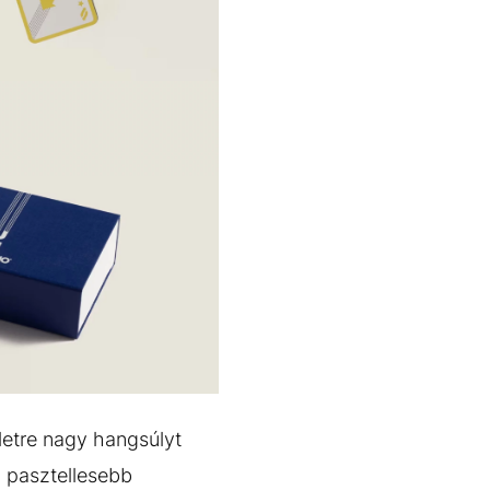
zletre nagy hangsúlyt
n pasztellesebb