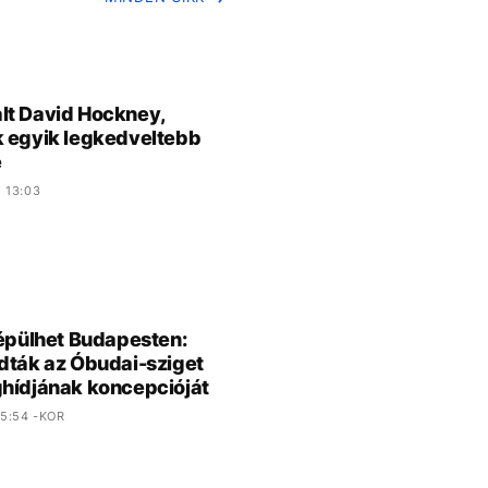
t David Hockney,
 egyik legkedveltebb
e
 13:03
 épülhet Budapesten:
dták az Óbudai-sziget
hídjának koncepcióját
5:54 -KOR