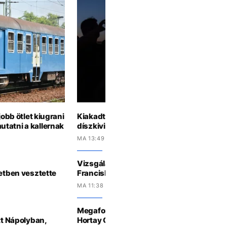
jobb ötlet kiugrani
Kiakadt egy turista, miután lekapcsolták
tatni a kallernak
díszkivilágítását
MA 13:49 -KOR
Vizsgálatot indított az SZFE, miután Fark
setben vesztette
Franciska arról beszélt, diszkriminálták a 
MA 11:38 -KOR
Megafonos influenszerből parlamenti kép
tt Nápolyban,
Hortay Olivér csatlakozik a Fidesz-frakci