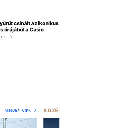
űrűt csinált az ikonikus
is órájából a Casio
 EZELŐTT
KÖZÉLET
MINDEN CIKK
MIN