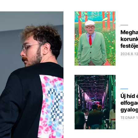
Meghal
korunk
festőj
2026.6.12
Új híd
elfoga
gyalog
TEGNAP 1