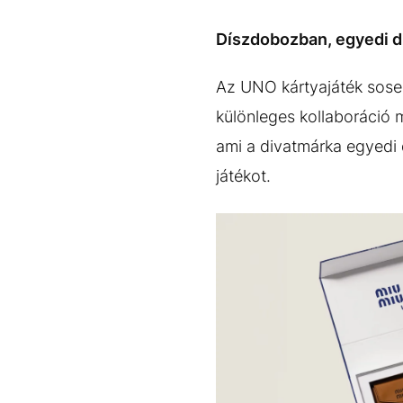
EGYÉB FORMÁTUMOK
REFRESHER
Kiemelt tartalmak
Videó
Kvíz
Médiaajánlat
Impresszum
Díszdobozban, egyedi di
Az UNO kártyajáték sose
különleges kollaboráció 
ami a divatmárka egyedi
játékot.