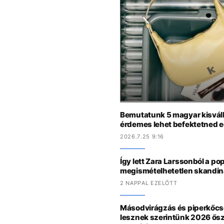
Bemutatunk 5 magyar kisváll
érdemes lehet befektetned e
2026.7.25 9:16
Így lett Zara Larssonból a po
megismételhetetlen skandiná
2 NAPPAL EZELŐTT
Másodvirágzás és piperkőcsé
lesznek szerintünk 2026 ős