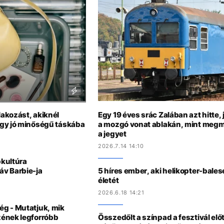
akozást, akiknél
Egy 19 éves srác Zalában azt hitte, 
gy jó minőségű táskába
a mozgó vonat ablakán, mint megmu
a jegyet
2026.7.14 14:10
pkultúra
v Barbie-ja
5 híres ember, aki helikopter-bale
életét
2026.6.18 14:21
g - Mutatjuk, mik
zének legforróbb
Összedőlt a színpad a fesztivál elő