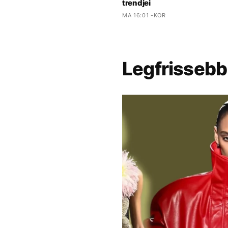
trendjei
MA 16:01 -KOR
Legfrissebb