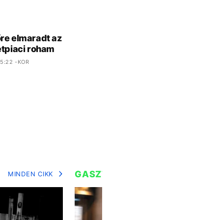
re elmaradt az
etpiaci roham
5:22 -KOR
GASZTRO
MINDEN CIKK
MIN