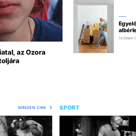
Egyelő
albérl
TEGNAP 1
iatal, az Ozora
toljára
SPORT
MINDEN CIKK