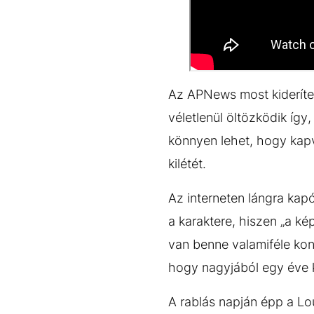
Az APNews most kiderítet
véletlenül öltözködik íg
könnyen lehet, hogy kapv
kilétét.
Az interneten lángra kapó
a karaktere, hiszen „a k
van benne valamiféle kont
hogy nagyjából egy éve ke
A rablás napján épp a Lo