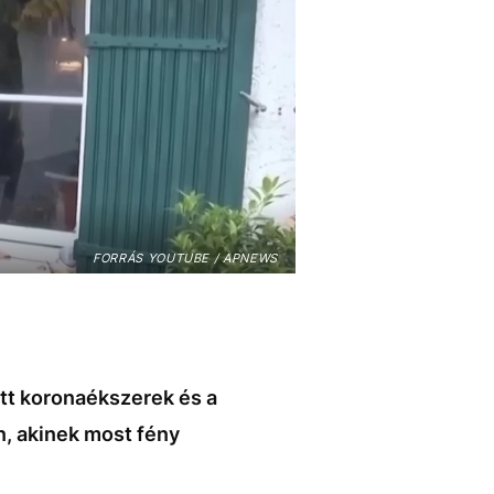
FORRÁS YOUTUBE / APNEWS
ott koronaékszerek és a
n, akinek most fény