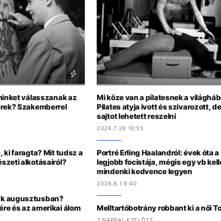
minket válasszanak az
Mi köze van a pilatesnek a világhá
erek? Szakemberrel
Pilates atyja ivott és szivarozott, 
sajtot lehetett reszelni
2026.7.28 10:55
 ki faragta? Mit tudsz a
Portré Erling Haalandról: évek óta a
szeti alkotásairól?
legjobb focistája, mégis egy vb kel
mindenki kedvence legyen
2026.8.1 8:40
nk augusztusban?
re és az amerikai álom
Melltartóbotrány robbant ki a női 
3 NAPPAL EZELŐTT