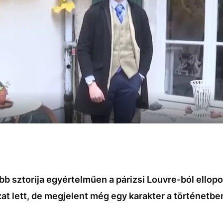
b sztorija egyértelműen a párizsi Louvre-ból ellop
zat lett, de megjelent még egy karakter a történetbe