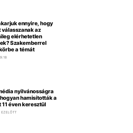
akarjuk ennyire, hogy
 válasszanak az
ileg elérhetetlen
ek? Szakemberrel
 körbe a témát
9:18
édia nyilvánosságra
 hogyan hamisították a
t 11 éven keresztül
 EZELŐTT