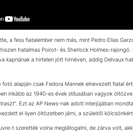
te, a fess fiatalember nem más, mint Pedro Elias Garz
y, hiszen hatalmas Poirot- és Sherlock Holmes-rajongó
a kapnának a hirtelen jött hírnéven, addig Delvaux hab
 fotó alapján csak Fedora Mannek elnevezett fiatal érti
épen inkább az 1940-es évek stílusában vagyok öltözve
raszt”. Ezt az AP News-nak adott interjújában mondta, 
zdett el ilyen öltözetben járni, a szüleitől kölcsönké
uvre-t szerették volna meglátogatni, de zárva volt, ak