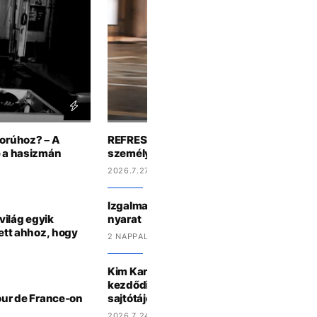
borúhoz? – A
REFRESHER-TESZT: te milyen futár lennél
de a hasizmán
személyiséged alapján?
2026.7.27 11:27
Izgalmas jegeskávékkal pörgeti fel a Nes
 világ egyik
nyarat
lett ahhoz, hogy
2 NAPPAL EZELŐTT
Kim Kardashian energiaitalos reklámja ú
kezdődik, mintha a bukott jogi vizsgájáró
Tour de France-on
sajtótájékoztatót
2026.7.24 15:27