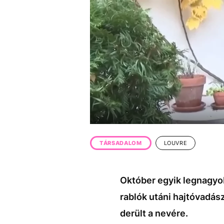
EGYÉB FORMÁTUMOK
REFRESHER
Kiemelt tartalmak
Videó
Kvíz
Médiaajánlat
Impresszum
TÁRSADALOM
LOUVRE
Október egyik legnagyob
rablók utáni hajtóvadás
derült a nevére.