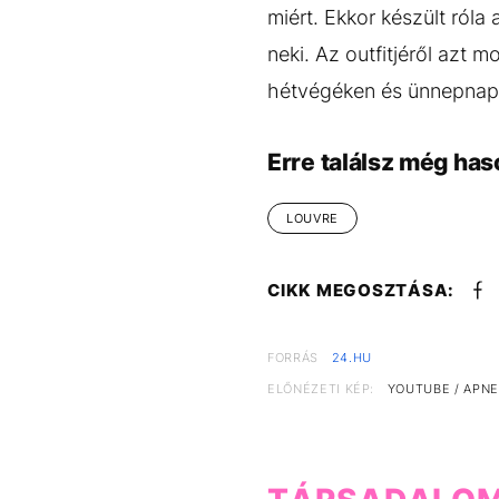
miért. Ekkor készült róla
neki. Az outfitjéről azt 
hétvégéken és ünnepnap
Erre találsz még has
LOUVRE
CIKK MEGOSZTÁSA:
FORRÁS
24.HU
ELŐNÉZETI KÉP:
YOUTUBE / APN