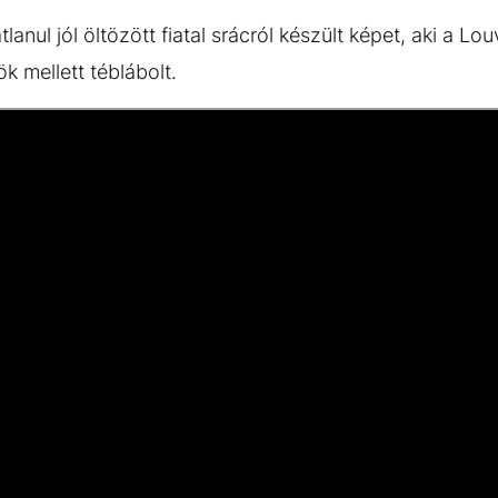
átlanul jól öltözött fiatal srácról készült képet, aki a Lo
k mellett téblábolt.