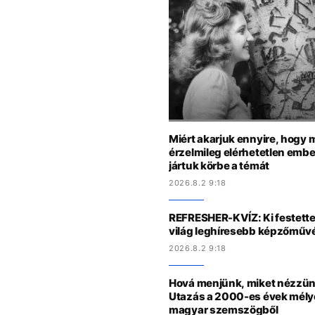
Miért akarjuk ennyire, hogy 
érzelmileg elérhetetlen emb
jártuk körbe a témát
2026.8.2 9:18
REFRESHER-KVÍZ: Ki festette,
világ leghíresebb képzőművé
2026.8.2 9:18
Hová menjünk, miket nézzü
Utazás a 2000-es évek mélyé
magyar szemszögből