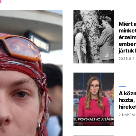
M
Miért 
minket
érzelm
ember
jártuk
2026.8.2 
A közm
hozta,
híreke
2 NAPPAL