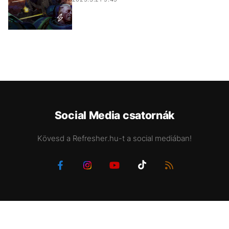
Social Media csatornák
Kövesd a Refresher.hu-t a social mediában!