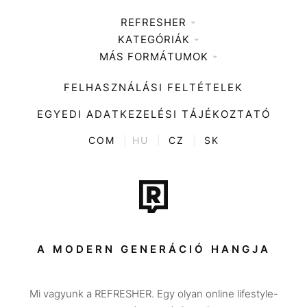
REFRESHER
KATEGÓRIÁK
Médiaajánlat
MÁS FORMÁTUMOK
Zene
Impresszum
Kiemelt tartalmak
Divat
FELHASZNÁLÁSI FELTÉTELEK
Videó
Kultúra
EGYEDI ADATKEZELÉSI TÁJÉKOZTATÓ
Kvíz
ENTR
COM
|
HU
|
CZ
|
SK
Film + sorozat
Tech-Tudomány
Sport
Társadalom
A MODERN GENERÁCIÓ HANGJA
Közélet
Mi vagyunk a REFRESHER. Egy olyan online lifestyle-
Utazás