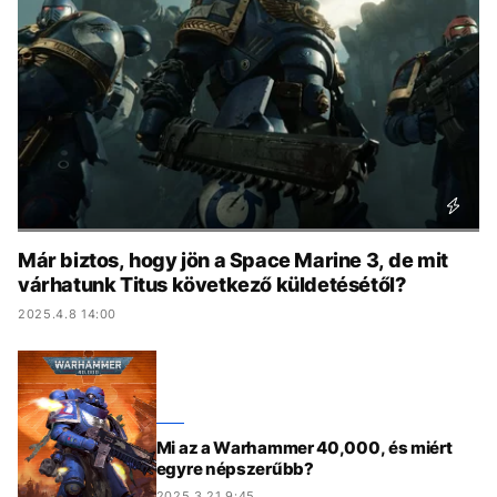
KÖZÉLET
UTAZÁS
ÉLETMÓD
DESIGN
BESZÉLGETÉSEK
ARCOK
VIDEÓ
TÖRTÉNETEK
GASZTRO
Már biztos, hogy jön a Space Marine 3, de mit
várhatunk Titus következő küldetésétől?
2025.4.8 14:00
Mi az a Warhammer 40,000, és miért
egyre népszerűbb?
2025.3.21 9:45