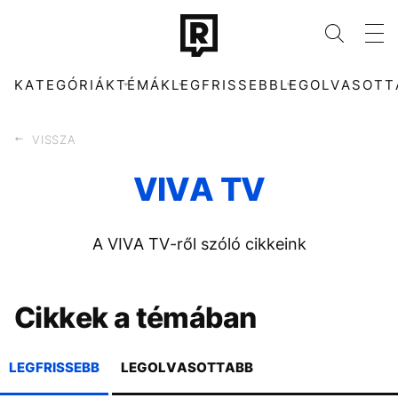
KATEGÓRIÁK
TÉMÁK
LEGFRISSEBB
LEGOLVASOTT
VISSZA
VIVA TV
KATEGÓRIÁK
TÉMÁK
A VIVA TV-ről szóló cikkeink
ZENE
KONCERT
DIVAT
ENERGIAVÁLSÁG
KULTÚRA
MADONNA
ENTR
FIDESZ
Cikkek a témában
FILM + SOROZAT
CHRISTOPHER
TECH-TUDOMÁNY
TIKTOK
NOLAN
SPORT
TÁRSADALOM
LEGFRISSEBB
LEGOLVASOTTABB
HŐSÉG
SEBESTYÉN BALÁZS