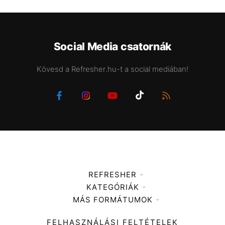
Social Media csatornák
Kövesd a Refresher.hu-t a social mediában!
REFRESHER
KATEGÓRIÁK
Médiaajánlat
MÁS FORMÁTUMOK
Zene
Impresszum
Kiemelt tartalmak
Divat
FELHASZNÁLÁSI FELTÉTELEK