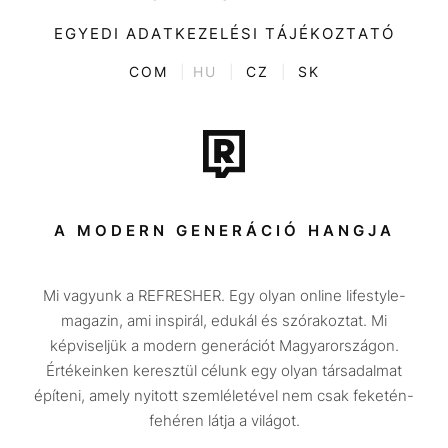
Videó
Kultúra
EGYEDI ADATKEZELÉSI TÁJÉKOZTATÓ
Kvíz
ENTR
COM
|
HU
|
CZ
|
SK
Film + sorozat
Tech-Tudomány
Sport
Társadalom
A MODERN GENERÁCIÓ HANGJA
Közélet
Mi vagyunk a REFRESHER. Egy olyan online lifestyle-
Utazás
magazin, ami inspirál, edukál és szórakoztat. Mi
Életmód
képviseljük a modern generációt Magyarországon.
Értékeinken keresztül célunk egy olyan társadalmat
Design
építeni, amely nyitott szemléletével nem csak feketén-
Beszélgetések
fehéren látja a világot.