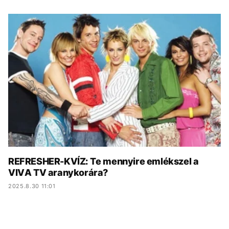
KÖZÉLET
UTAZÁS
ÉLETMÓD
DESIGN
BESZÉLGETÉSEK
ARCOK
VIDEÓ
TÖRTÉNETEK
GASZTRO
REFRESHER-KVÍZ: Te mennyire emlékszel a
VIVA TV aranykorára?
2025.8.30 11:01