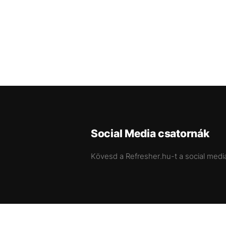
Social Media csatornák
Kövesd a Refresher.hu-t a social medi