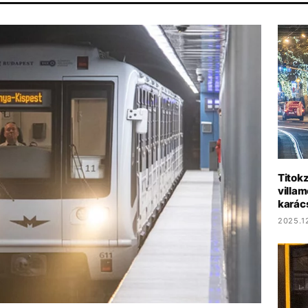
RISTOPHER NOLAN
HBO
PARLAMENT
MAJKA
DISNEY
Titokz
villa
karác
2025.12