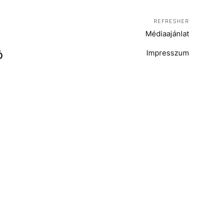
REFRESHER
Médiaajánlat
Impresszum
Ó
T