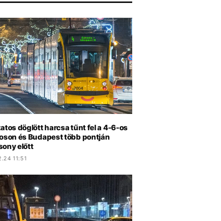
atos döglött harcsa tűnt fel a 4-6-os
moson és Budapest több pontján
sony előtt
.24 11:51