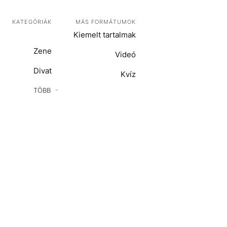
KATEGÓRIÁK
MÁS FORMÁTUMOK
Kiemelt tartalmak
Zene
Videó
Divat
Kvíz
Kultúra
TÖBB
ENTR
Film + sorozat
ech-Tudomány
Sport
Társadalom
Közélet