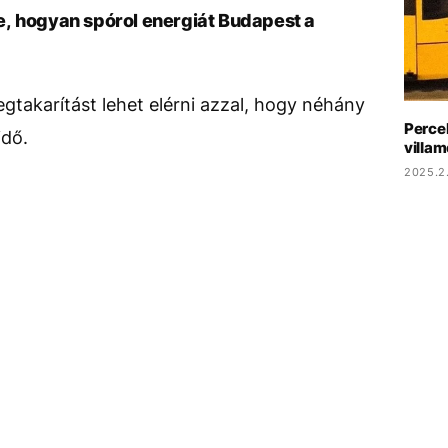
e, hogyan spórol energiát Budapest a
takarítást lehet elérni azzal, hogy néhány
Percek
idő.
villam
2025.2