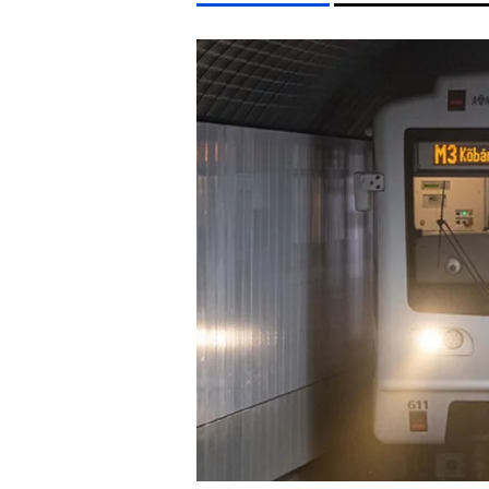
LIFESTYLE TÉMÁK
FIDESZ
SZIGET FESZTIVÁL
ENERGIAVÁLSÁG
CH
EGYÉB FORMÁTUMOK
REFRESHER
Kiemelt tartalmak
Videó
Kvíz
Médiaajánlat
Impresszum