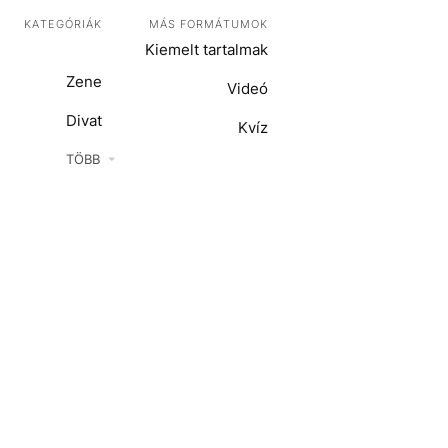
KATEGÓRIÁK
MÁS FORMÁTUMOK
Kiemelt tartalmak
Zene
Videó
Divat
Kvíz
Kultúra
TÖBB
ENTR
Film + sorozat
ech-Tudomány
Sport
Társadalom
Közélet
Utazás