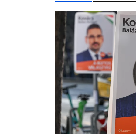
LIFESTYLE TÉMÁK
FIDESZ
SZIGET FESZTIVÁL
ENERGIAVÁLSÁG
NY
EGYÉB FORMÁTUMOK
REFRESHER
Kiemelt tartalmak
Videó
Kvíz
Médiaajánlat
Impresszum