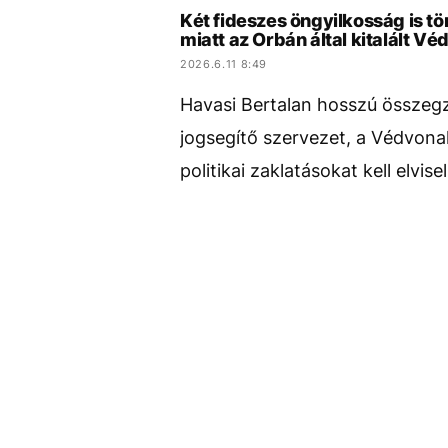
Két fideszes öngyilkosság is tör
miatt az Orbán által kitalált Vé
2026.6.11 8:49
Havasi Bertalan hosszú összegz
jogsegítő szervezet, a Védvonal
politikai zaklatásokat kell elvis