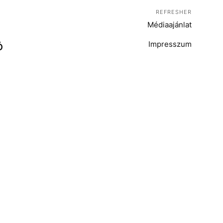
REFRESHER
Médiaajánlat
Impresszum
Ó
T