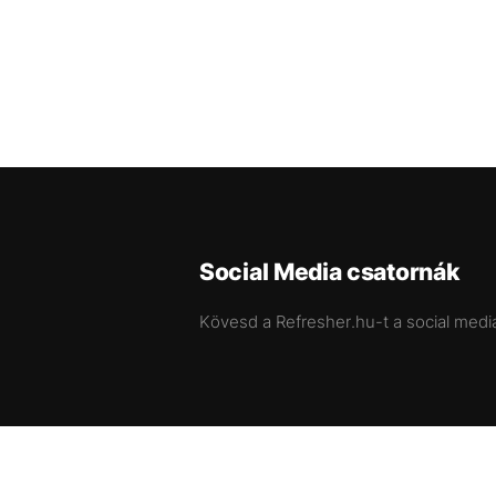
Social Media csatornák
Kövesd a Refresher.hu-t a social medi