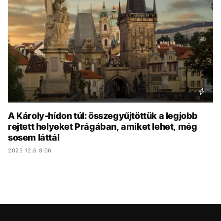
KÖZÉLET
UTAZÁS
ÉLETMÓD
DESIGN
BESZÉLGETÉSEK
ARCOK
VIDEÓ
TÖRTÉNETEK
GASZTRO
A Károly-hídon túl: összegyűjtöttük a legjobb
rejtett helyeket Prágában, amiket lehet, még
sosem láttál
2025.12.6 8:06