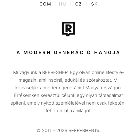
ENTR
COM
|
HU
|
CZ
|
SK
Film + sorozat
Tech-Tudomány
Sport
Társadalom
A MODERN GENERÁCIÓ HANGJA
Közélet
Mi vagyunk a REFRESHER. Egy olyan online lifestyle-
Utazás
magazin, ami inspirál, edukál és szórakoztat. Mi
Életmód
képviseljük a modern generációt Magyarországon.
Értékeinken keresztül célunk egy olyan társadalmat
Design
építeni, amely nyitott szemléletével nem csak feketén-
Beszélgetések
fehéren látja a világot.
Arcok
© 2011 - 2026 REFRESHER.hu
Videó