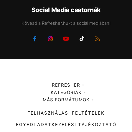
Social Media csatornák
Kövesd a Refresher.hu-t a social mediában!
REFRESHER
KATEGÓRIÁK
Médiaajánlat
MÁS FORMÁTUMOK
Zene
Impresszum
Kiemelt tartalmak
Divat
FELHASZNÁLÁSI FELTÉTELEK
Videó
Kultúra
EGYEDI ADATKEZELÉSI TÁJÉKOZTATÓ
Kvíz