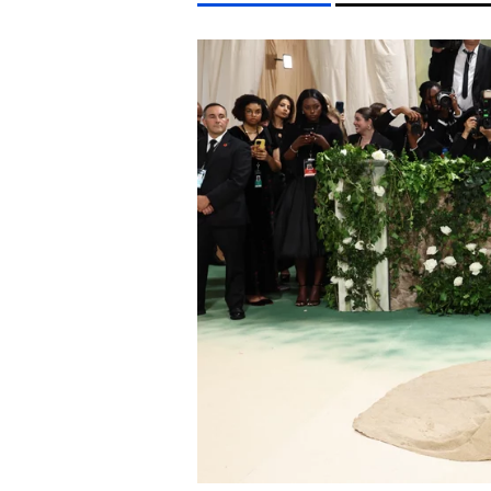
LIFESTYLE TÉMÁK
FIDESZ
SZIGET FESZTIVÁL
ENERGIAVÁLSÁG
M
EGYÉB FORMÁTUMOK
REFRESHER
Kiemelt tartalmak
Videó
Kvíz
Médiaajánlat
Impresszum