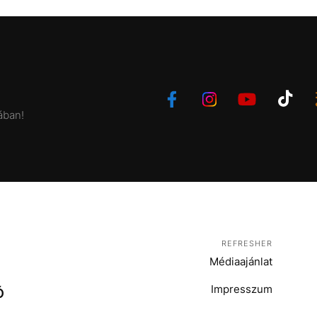
ában!
REFRESHER
Médiaajánlat
Impresszum
Ó