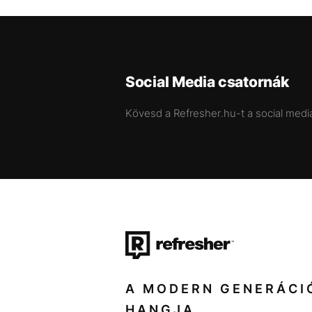
Social Media csatornák
Kövesd a Refresher.hu-t a social medi
A MODERN GENERÁCI
HANGJA