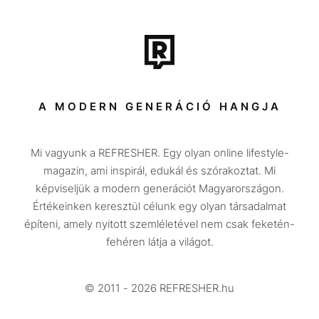
Film + sorozat
Tech-Tudomány
Sport
Társadalom
A MODERN GENERÁCIÓ HANGJA
Közélet
Mi vagyunk a REFRESHER. Egy olyan online lifestyle-
Utazás
magazin, ami inspirál, edukál és szórakoztat. Mi
Életmód
képviseljük a modern generációt Magyarországon.
Értékeinken keresztül célunk egy olyan társadalmat
Design
építeni, amely nyitott szemléletével nem csak feketén-
Beszélgetések
fehéren látja a világot.
Arcok
© 2011 - 2026 REFRESHER.hu
Videó