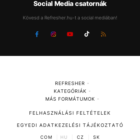
Social Media csatornák
Kövesd a Refresher.hu-t a social mediában!
REFRESHER
KATEGÓRIÁK
Médiaajánlat
MÁS FORMÁTUMOK
Zene
Impresszum
Kiemelt tartalmak
Divat
FELHASZNÁLÁSI FELTÉTELEK
Videó
Kultúra
EGYEDI ADATKEZELÉSI TÁJÉKOZTATÓ
Kvíz
ENTR
COM
|
HU
|
CZ
|
SK