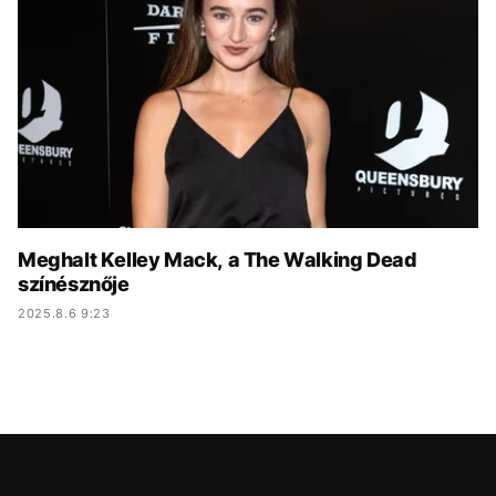
KÖZÉLET
UTAZÁS
ÉLETMÓD
DESIGN
BESZÉLGETÉSEK
ARCOK
VIDEÓ
TÖRTÉNETEK
GASZTRO
Meghalt Kelley Mack, a The Walking Dead
színésznője
2025.8.6 9:23