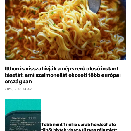
KÖZÉLET
UTAZÁS
ÉLETMÓD
DESIGN
BESZÉLGETÉSEK
ARCOK
VIDEÓ
TÖRTÉNETEK
GASZTRO
Itthon is visszahívják a népszerű olcsó instant
tésztát, ami szalmonellát okozott több európai
országban
2026.7.16 14:47
Több mint 1 millió darab hordozható
töltőt hívtak vissza tűzveszély miatt