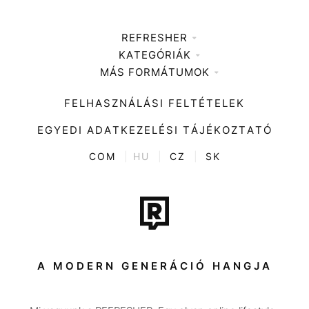
REFRESHER
KATEGÓRIÁK
Médiaajánlat
MÁS FORMÁTUMOK
Zene
Impresszum
Kiemelt tartalmak
Divat
FELHASZNÁLÁSI FELTÉTELEK
Videó
Kultúra
EGYEDI ADATKEZELÉSI TÁJÉKOZTATÓ
Kvíz
ENTR
COM
|
HU
|
CZ
|
SK
Film + sorozat
Tech-Tudomány
Sport
Társadalom
A MODERN GENERÁCIÓ HANGJA
Közélet