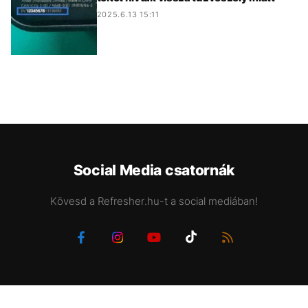
2025.6.13 15:11
Social Media csatornák
Kövesd a Refresher.hu-t a social mediában!