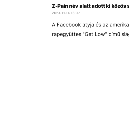
Z-Pain név alatt adott ki közö
2024.11.14 16:07
A Facebook atyja és az amerikai
rapegyüttes "Get Low" című slág