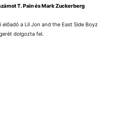
s számot T. Pain és Mark Zuckerberg
 előadó a Lil Jon and the East Side Boyz
erét dolgozta fel.