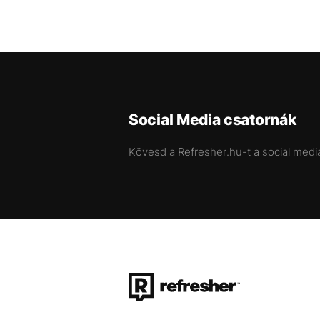
Social Media csatornák
Kövesd a Refresher.hu-t a social medi