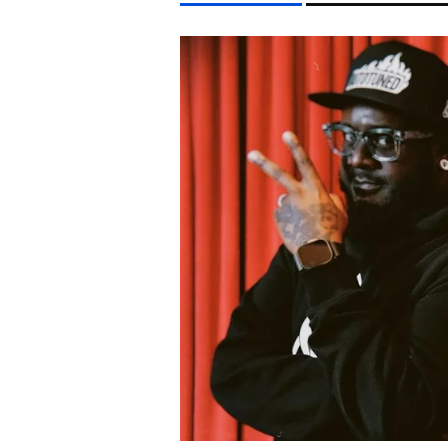
LIFESTYLE TÉMÁK
DUNA
KVÍZ
KÁVÉ
ENERGIAVÁLSÁG
KONCE
EGYÉB FORMÁTUMOK
REFRESHER
Kiemelt tartalmak
Videó
Kvíz
Médiaajánlat
Impresszum