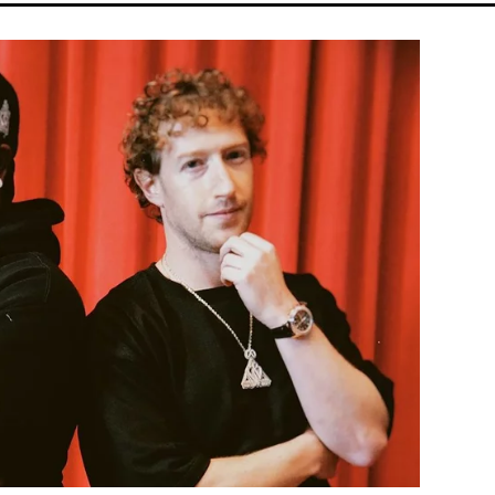
RT
MADONNA
SEBESTYÉN BALÁZS
MAGYARORSZÁG