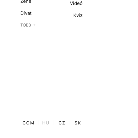
Zene
Videó
Divat
Kvíz
Kultúra
TÖBB
ENTR
Film + sorozat
ech-Tudomány
Sport
Társadalom
Közélet
Utazás
Életmód
COM
|
HU
|
CZ
|
SK
Design