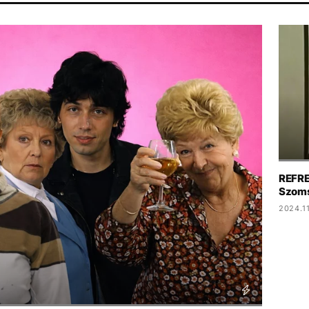
RISTOPHER NOLAN
HBO
PARLAMENT
MAJKA
DISNEY
REFRE
Szoms
2024.11