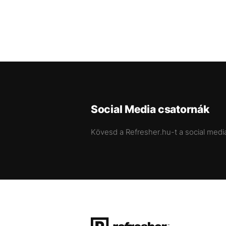
Social Media csatornák
Kövesd a Refresher.hu-t a social medi