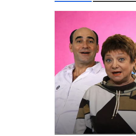
LIFESTYLE TÉMÁK
FIDESZ
SZIGET FESZTIVÁL
ENERGIAVÁLSÁG
CH
EGYÉB FORMÁTUMOK
REFRESHER
Kiemelt tartalmak
Videó
Kvíz
Médiaajánlat
Impresszum