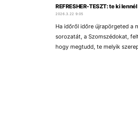
REFRESHER-TESZT: te ki lenné
2026.3.22 9:05
Ha időről időre újrapörgeted a 
sorozatát, a Szomszédokat, felt
hogy megtudd, te melyik szerep