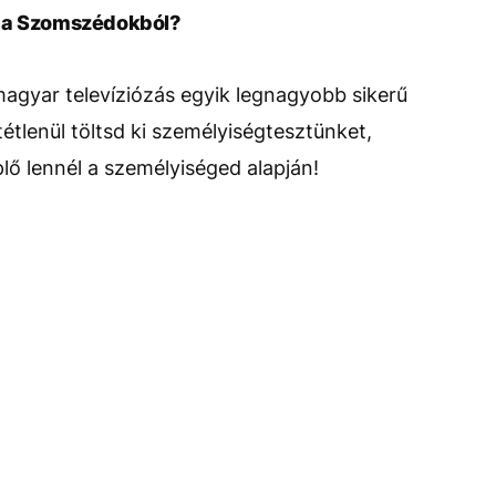
l a Szomszédokból?
magyar televíziózás egyik legnagyobb sikerű
étlenül töltsd ki személyiségtesztünket,
lő lennél a személyiséged alapján!