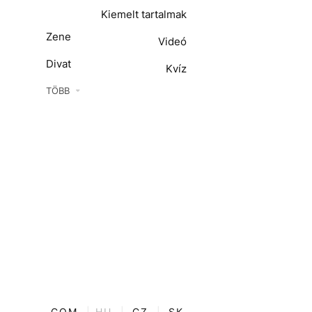
Kiemelt tartalmak
Zene
Videó
Divat
Kvíz
Kultúra
TÖBB
ENTR
Film + sorozat
ech-Tudomány
Sport
Társadalom
Közélet
Utazás
Életmód
COM
|
HU
|
CZ
|
SK