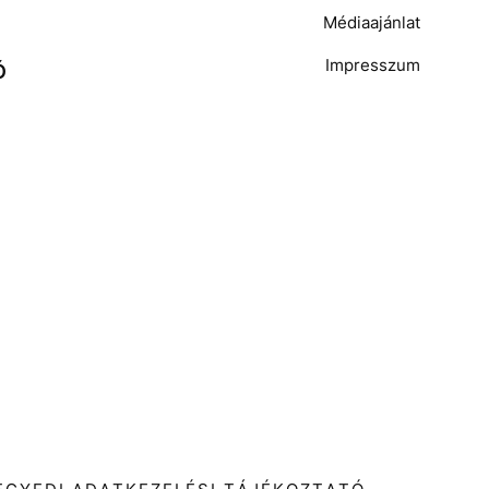
Médiaajánlat
Impresszum
Ó
T