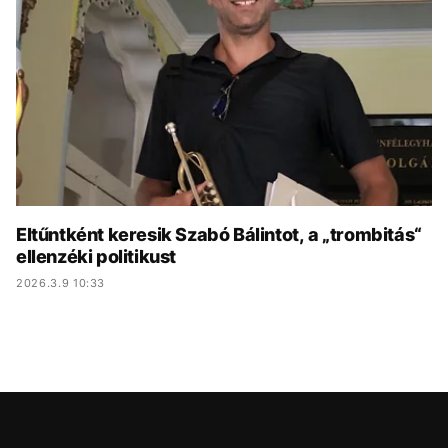
KÖZÉLET
UTAZÁS
ÉLETMÓD
DESIGN
BESZÉLGETÉSEK
ARCOK
VIDEÓ
TÖRTÉNETEK
GASZTRO
Eltűntként keresik Szabó Bálintot, a „trombitás“
ellenzéki politikust
2026.3.9 10:33