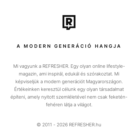
Film + sorozat
Tech-Tudomány
Sport
Társadalom
A MODERN GENERÁCIÓ HANGJA
Közélet
Mi vagyunk a REFRESHER. Egy olyan online lifestyle-
Utazás
magazin, ami inspirál, edukál és szórakoztat. Mi
Életmód
képviseljük a modern generációt Magyarországon.
Értékeinken keresztül célunk egy olyan társadalmat
Design
építeni, amely nyitott szemléletével nem csak feketén-
Beszélgetések
fehéren látja a világot.
Arcok
© 2011 - 2026 REFRESHER.hu
Videó