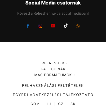
Social Media csatornák
Kövesd a Refresher.hu-t a social mediában!
REFRESHER
KATEGÓRIÁK
Médiaajánlat
MÁS FORMÁTUMOK
Zene
Impresszum
Kiemelt tartalmak
Divat
FELHASZNÁLÁSI FELTÉTELEK
Videó
Kultúra
EGYEDI ADATKEZELÉSI TÁJÉKOZTATÓ
Kvíz
ENTR
COM
|
HU
|
CZ
|
SK