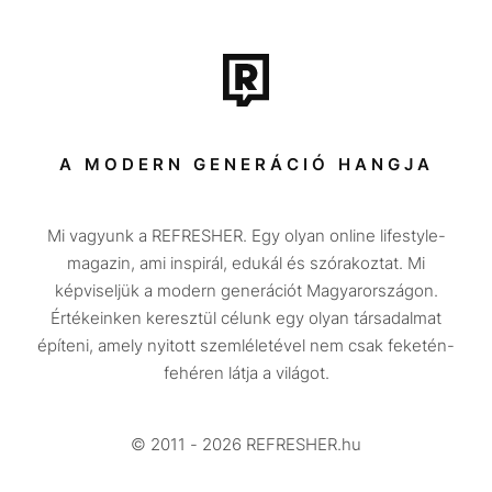
Film + sorozat
Tech-Tudomány
Sport
Társadalom
A MODERN GENERÁCIÓ HANGJA
Közélet
Mi vagyunk a REFRESHER. Egy olyan online lifestyle-
Utazás
magazin, ami inspirál, edukál és szórakoztat. Mi
Életmód
képviseljük a modern generációt Magyarországon.
Értékeinken keresztül célunk egy olyan társadalmat
Design
építeni, amely nyitott szemléletével nem csak feketén-
Beszélgetések
fehéren látja a világot.
Arcok
© 2011 - 2026 REFRESHER.hu
Videó