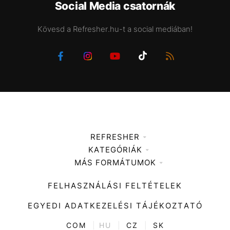
Social Media csatornák
Kövesd a Refresher.hu-t a social mediában!
REFRESHER
KATEGÓRIÁK
Médiaajánlat
MÁS FORMÁTUMOK
Zene
Impresszum
Kiemelt tartalmak
Divat
FELHASZNÁLÁSI FELTÉTELEK
Videó
Kultúra
EGYEDI ADATKEZELÉSI TÁJÉKOZTATÓ
Kvíz
ENTR
COM
|
HU
|
CZ
|
SK