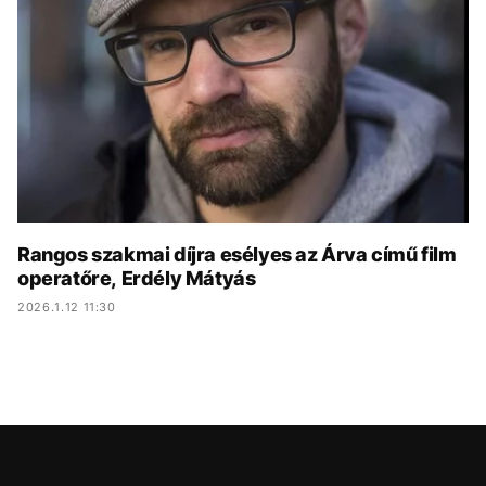
KÖZÉLET
UTAZÁS
ÉLETMÓD
DESIGN
BESZÉLGETÉSEK
ARCOK
VIDEÓ
TÖRTÉNETEK
GASZTRO
Rangos szakmai díjra esélyes az Árva című film
operatőre, Erdély Mátyás
2026.1.12 11:30