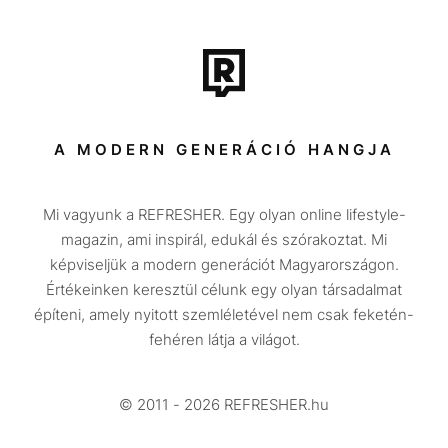
Film + sorozat
Tech-Tudomány
Sport
Társadalom
A MODERN GENERÁCIÓ HANGJA
Közélet
Mi vagyunk a REFRESHER. Egy olyan online lifestyle-
Utazás
magazin, ami inspirál, edukál és szórakoztat. Mi
Életmód
képviseljük a modern generációt Magyarországon.
Értékeinken keresztül célunk egy olyan társadalmat
Design
építeni, amely nyitott szemléletével nem csak feketén-
Beszélgetések
fehéren látja a világot.
Arcok
© 2011 - 2026 REFRESHER.hu
Videó