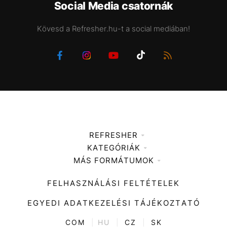
Social Media csatornák
Kövesd a Refresher.hu-t a social mediában!
REFRESHER
KATEGÓRIÁK
Médiaajánlat
MÁS FORMÁTUMOK
Zene
Impresszum
Kiemelt tartalmak
Divat
FELHASZNÁLÁSI FELTÉTELEK
Videó
Kultúra
EGYEDI ADATKEZELÉSI TÁJÉKOZTATÓ
Kvíz
ENTR
COM
|
HU
|
CZ
|
SK