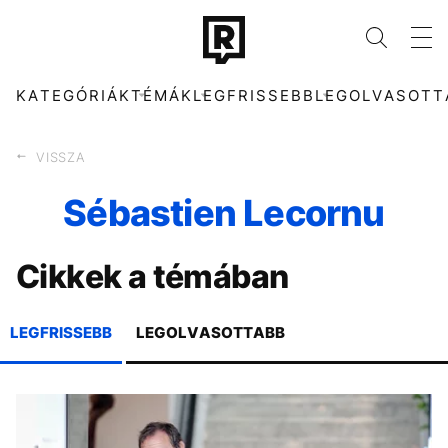
KATEGÓRIÁK
TÉMÁK
LEGFRISSEBB
LEGOLVASOTT
VISSZA
Sébastien Lecornu
KATEGÓRIÁK
TÉMÁK
Cikkek a témában
ZENE
FIDESZ
DIVAT
MTVA
KULTÚRA
ARIANA GRANDE
ENTR
CHRISTOPHER
LEGFRISSEBB
LEGOLVASOTTABB
NOLAN
FILM + SOROZAT
TECH-TUDOMÁNY
TIKTOK
SZIGET FESZTIVÁL
SPORT
TÁRSADALOM
MADONNA
MAJKA