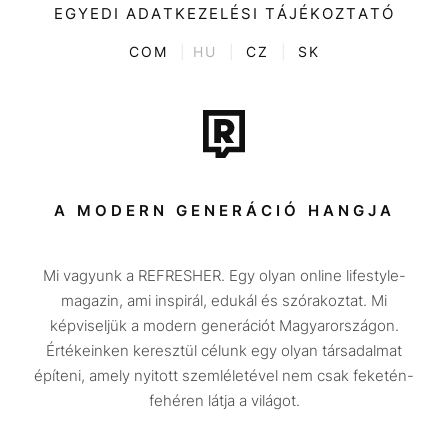
Kultúra
EGYEDI ADATKEZELÉSI TÁJÉKOZTATÓ
Kvíz
ENTR
COM
|
HU
|
CZ
|
SK
Film + sorozat
Tech-Tudomány
Sport
Társadalom
A MODERN GENERÁCIÓ HANGJA
Közélet
Mi vagyunk a REFRESHER. Egy olyan online lifestyle-
Utazás
magazin, ami inspirál, edukál és szórakoztat. Mi
Életmód
képviseljük a modern generációt Magyarországon.
Értékeinken keresztül célunk egy olyan társadalmat
Design
építeni, amely nyitott szemléletével nem csak feketén-
Beszélgetések
fehéren látja a világot.
Arcok