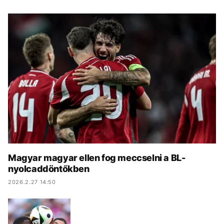
KÖZÉLET
UTAZÁS
ÉLETMÓD
DESIGN
BESZÉLGETÉSEK
ARCOK
VIDEÓ
TÖRTÉNETEK
GASZTRO
Magyar magyar ellen fog meccselni a BL-
nyolcaddöntőkben
2026.2.27 14:50