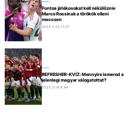
Fontos játékosokat kell nékülöznie
Marco Rossinak a törökök elleni
meccsen
2025.3.20 11:07
REFRESHER-KVÍZ: Mennyire ismered a
jelenlegi magyar válogatottat?
2025.3.16 9:44