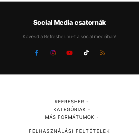
Social Media csatornák
Kövesd a Refresher.hu-t a social mediában!
REFRESHER
KATEGÓRIÁK
Médiaajánlat
MÁS FORMÁTUMOK
Zene
Impresszum
Kiemelt tartalmak
Divat
FELHASZNÁLÁSI FELTÉTELEK
Videó