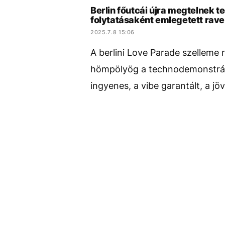
Berlin főutcái újra megtelnek 
folytatásaként emlegetett rav
2025.7.8 15:06
A berlini Love Parade szelleme ré
hömpölyög a technodemonstráci
ingyenes, a vibe garantált, a jö