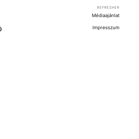
REFRESHER
Médiaajánlat
Impresszum
Ó
T