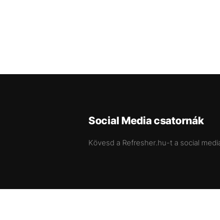
Social Media csatornák
Kövesd a Refresher.hu-t a social medi