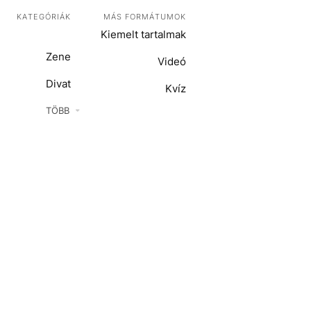
KATEGÓRIÁK
MÁS FORMÁTUMOK
Kiemelt tartalmak
Zene
Videó
Divat
Kvíz
Kultúra
TÖBB
ENTR
Film + sorozat
ech-Tudomány
Sport
Társadalom
Közélet
Utazás