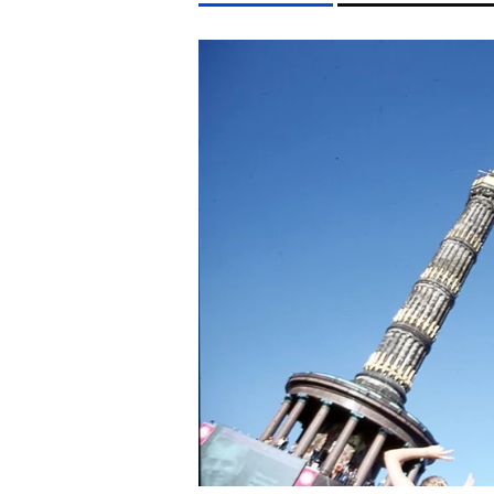
LIFESTYLE TÉMÁK
KONCERT
CELEB
MAJKA
MTVA
DUNA
EGYÉB FORMÁTUMOK
REFRESHER
Kiemelt tartalmak
Videó
Kvíz
Médiaajánlat
Impresszum