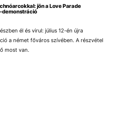
technóarcokkal: jön a Love Parade
e-demonstráció
szben él és virul: július 12-én újra
ó a német főváros szívében. A részvétel
vő most van.