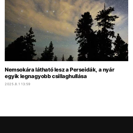
KÖZÉLET
UTAZÁS
ÉLETMÓD
DESIGN
BESZÉLGETÉSEK
ARCOK
VIDEÓ
TÖRTÉNETEK
GASZTRO
Nemsokára látható lesz a Perseidák, a nyár
egyik legnagyobb csillaghullása
2025.8.1 13:59