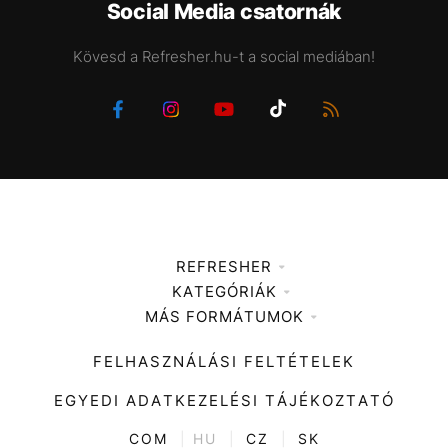
Social Media csatornák
Kövesd a Refresher.hu-t a social mediában!
REFRESHER
KATEGÓRIÁK
Médiaajánlat
MÁS FORMÁTUMOK
Zene
Impresszum
Kiemelt tartalmak
Divat
FELHASZNÁLÁSI FELTÉTELEK
Videó
Kultúra
EGYEDI ADATKEZELÉSI TÁJÉKOZTATÓ
Kvíz
ENTR
COM
|
HU
|
CZ
|
SK