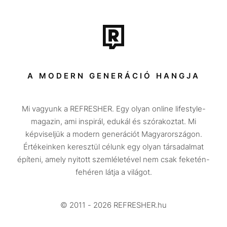
Film + sorozat
Tech-Tudomány
Sport
Társadalom
A MODERN GENERÁCIÓ HANGJA
Közélet
Mi vagyunk a REFRESHER. Egy olyan online lifestyle-
Utazás
magazin, ami inspirál, edukál és szórakoztat. Mi
Életmód
képviseljük a modern generációt Magyarországon.
Értékeinken keresztül célunk egy olyan társadalmat
Design
építeni, amely nyitott szemléletével nem csak feketén-
Beszélgetések
fehéren látja a világot.
Arcok
© 2011 - 2026 REFRESHER.hu
Videó