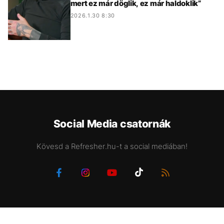
mert ez már döglik, ez már haldoklik”
2026.1.30 8:30
Social Media csatornák
Kövesd a Refresher.hu-t a social mediában!