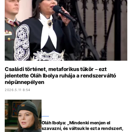
KÖZÉLET
UTAZÁS
ÉLETMÓD
DESIGN
BESZÉLGETÉSEK
ARCOK
VIDEÓ
TÖRTÉNETEK
GASZTRO
Családi történet, metaforikus tükör – ezt
jelentette Oláh Ibolya ruhája a rendszerváltó
népünnepélyen
2026.5.11 8:54
Oláh Ibolya: „Mindenki menjen el
szavazni, és váltsuk le ezt a rendszert,