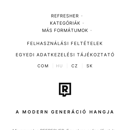
REFRESHER
KATEGÓRIÁK
Médiaajánlat
MÁS FORMÁTUMOK
Zene
Impresszum
Kiemelt tartalmak
Divat
FELHASZNÁLÁSI FELTÉTELEK
Videó
Kultúra
EGYEDI ADATKEZELÉSI TÁJÉKOZTATÓ
Kvíz
ENTR
COM
|
HU
|
CZ
|
SK
Film + sorozat
Tech-Tudomány
Sport
Társadalom
A MODERN GENERÁCIÓ HANGJA
Közélet