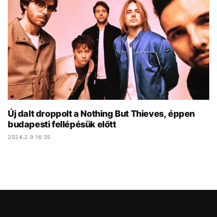
KÖZÉLET
UTAZÁS
ÉLETMÓD
DESIGN
BESZÉLGETÉSEK
ARCOK
VIDEÓ
TÖRTÉNETEK
GASZTRO
Új dalt droppolt a Nothing But Thieves, éppen
budapesti fellépésük előtt
2024.2.9 16:35