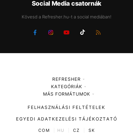
Social Media csatornák
Kövesd a Refresher.hu-t a social mediában!
REFRESHER
KATEGÓRIÁK
Médiaajánlat
MÁS FORMÁTUMOK
Zene
Impresszum
Kiemelt tartalmak
Divat
FELHASZNÁLÁSI FELTÉTELEK
Videó
Kultúra
EGYEDI ADATKEZELÉSI TÁJÉKOZTATÓ
Kvíz
ENTR
COM
|
HU
|
CZ
|
SK