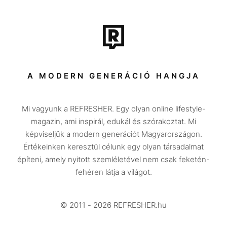
Film + sorozat
Tech-Tudomány
Sport
Társadalom
A MODERN GENERÁCIÓ HANGJA
Közélet
Mi vagyunk a REFRESHER. Egy olyan online lifestyle-
Utazás
magazin, ami inspirál, edukál és szórakoztat. Mi
Életmód
képviseljük a modern generációt Magyarországon.
Értékeinken keresztül célunk egy olyan társadalmat
Design
építeni, amely nyitott szemléletével nem csak feketén-
Beszélgetések
fehéren látja a világot.
Arcok
© 2011 - 2026 REFRESHER.hu
Videó