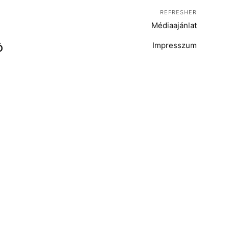
REFRESHER
Médiaajánlat
Impresszum
Ó
T