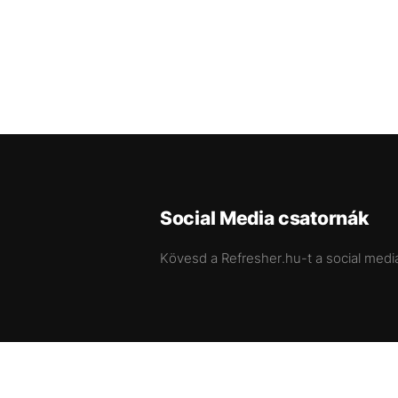
Social Media csatornák
Kövesd a Refresher.hu-t a social medi