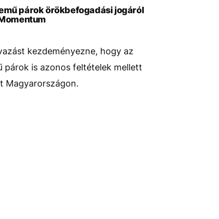
nemű párok örökbefogadási jogáról
a Momentum
azást kezdeményezne, hogy az
párok is azonos feltételek mellett
t Magyarországon.