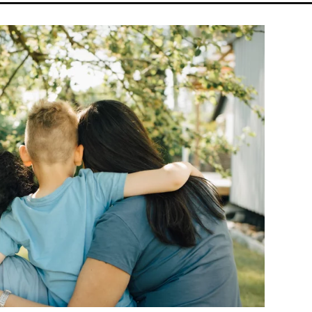
LSÁG
ARIANA GRANDE
KONCERT
HALÁL
SEBESTYÉN BAL