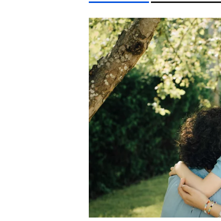
LIFESTYLE TÉMÁK
FIDESZ
MAJKA
SZIGET FESZTIVÁL
ENERGIAVÁ
EGYÉB FORMÁTUMOK
REFRESHER
Kiemelt tartalmak
Videó
Kvíz
Médiaajánlat
Impresszum