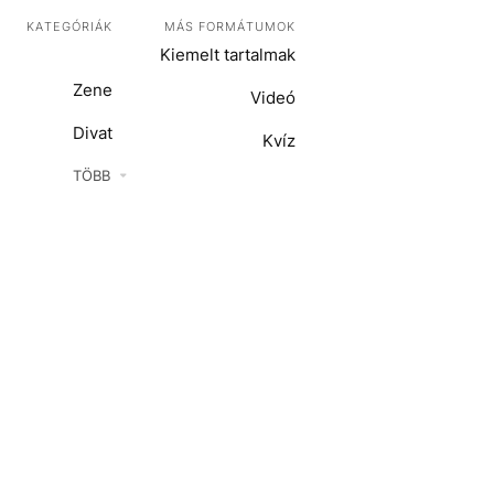
KATEGÓRIÁK
MÁS FORMÁTUMOK
Kiemelt tartalmak
Zene
Videó
Divat
Kvíz
Kultúra
TÖBB
ENTR
Film + sorozat
ech-Tudomány
Sport
Társadalom
Közélet
Utazás