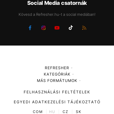
Social Media csatornák
Kövesd a Refresher.hu-t a social mediában!
REFRESHER
KATEGÓRIÁK
Médiaajánlat
MÁS FORMÁTUMOK
Zene
Impresszum
Kiemelt tartalmak
Divat
FELHASZNÁLÁSI FELTÉTELEK
Videó
Kultúra
EGYEDI ADATKEZELÉSI TÁJÉKOZTATÓ
Kvíz
ENTR
COM
|
HU
|
CZ
|
SK