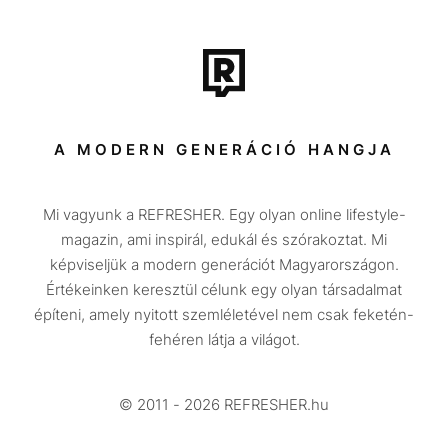
Film + sorozat
Tech-Tudomány
Sport
Társadalom
A MODERN GENERÁCIÓ HANGJA
Közélet
Mi vagyunk a REFRESHER. Egy olyan online lifestyle-
Utazás
magazin, ami inspirál, edukál és szórakoztat. Mi
Életmód
képviseljük a modern generációt Magyarországon.
Értékeinken keresztül célunk egy olyan társadalmat
Design
építeni, amely nyitott szemléletével nem csak feketén-
Beszélgetések
fehéren látja a világot.
Arcok
© 2011 - 2026 REFRESHER.hu
Videó