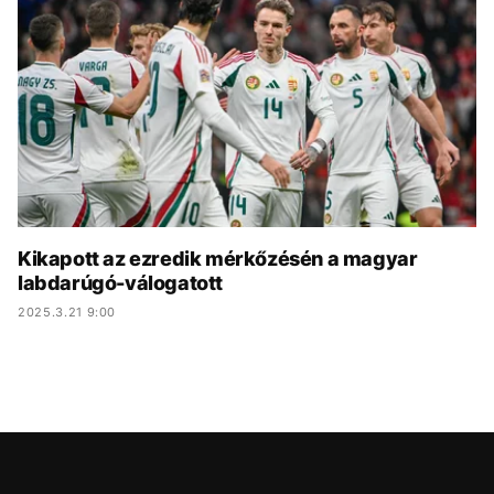
KÖZÉLET
UTAZÁS
ÉLETMÓD
DESIGN
BESZÉLGETÉSEK
ARCOK
VIDEÓ
TÖRTÉNETEK
GASZTRO
Kikapott az ezredik mérkőzésén a magyar
labdarúgó-válogatott
2025.3.21 9:00