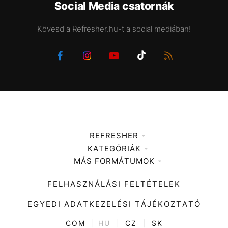
Social Media csatornák
Kövesd a Refresher.hu-t a social mediában!
REFRESHER
KATEGÓRIÁK
Médiaajánlat
MÁS FORMÁTUMOK
Zene
Impresszum
Kiemelt tartalmak
Divat
FELHASZNÁLÁSI FELTÉTELEK
Videó
Kultúra
EGYEDI ADATKEZELÉSI TÁJÉKOZTATÓ
Kvíz
ENTR
COM
|
HU
|
CZ
|
SK