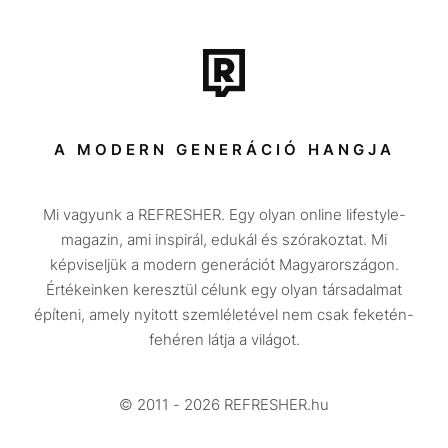
Film + sorozat
Tech-Tudomány
Sport
Társadalom
A MODERN GENERÁCIÓ HANGJA
Közélet
Mi vagyunk a REFRESHER. Egy olyan online lifestyle-
Utazás
magazin, ami inspirál, edukál és szórakoztat. Mi
Életmód
képviseljük a modern generációt Magyarországon.
Értékeinken keresztül célunk egy olyan társadalmat
Design
építeni, amely nyitott szemléletével nem csak feketén-
Beszélgetések
fehéren látja a világot.
Arcok
© 2011 - 2026 REFRESHER.hu
Videó