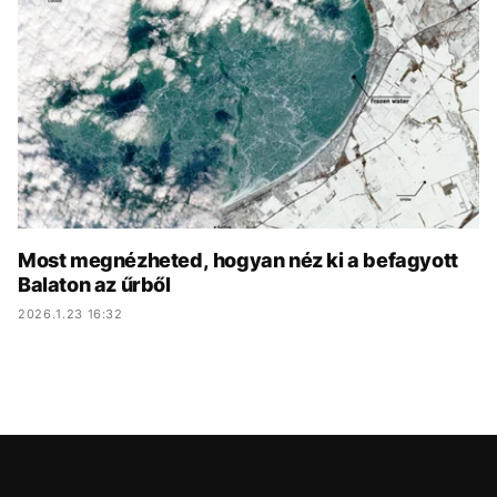
KÖZÉLET
UTAZÁS
ÉLETMÓD
DESIGN
BESZÉLGETÉSEK
ARCOK
VIDEÓ
TÖRTÉNETEK
GASZTRO
Most megnézheted, hogyan néz ki a befagyott
Balaton az űrből
2026.1.23 16:32