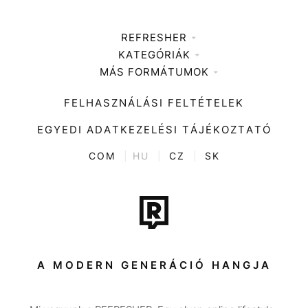
REFRESHER
KATEGÓRIÁK
Médiaajánlat
MÁS FORMÁTUMOK
Zene
Impresszum
Kiemelt tartalmak
Divat
FELHASZNÁLÁSI FELTÉTELEK
Videó
Kultúra
EGYEDI ADATKEZELÉSI TÁJÉKOZTATÓ
Kvíz
ENTR
COM
|
HU
|
CZ
|
SK
Film + sorozat
Tech-Tudomány
Sport
Társadalom
A MODERN GENERÁCIÓ HANGJA
Közélet