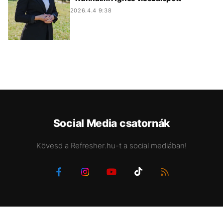
2026.4.4 9:38
Social Media csatornák
Kövesd a Refresher.hu-t a social mediában!