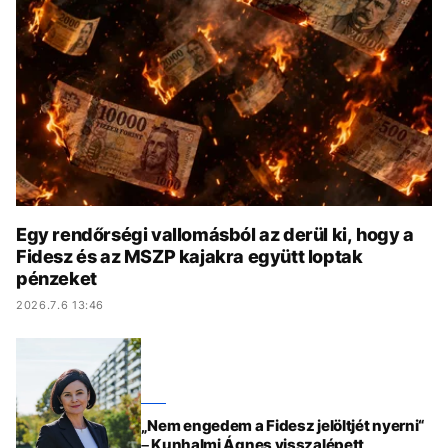
KÖZÉLET
UTAZÁS
ÉLETMÓD
DESIGN
BESZÉLGETÉSEK
ARCOK
VIDEÓ
TÖRTÉNETEK
GASZTRO
Egy rendőrségi vallomásból az derül ki, hogy a
Fidesz és az MSZP kajakra együtt loptak
pénzeket
2026.7.6 13:46
„Nem engedem a Fidesz jelöltjét nyerni“
– Kunhalmi Ágnes visszalépett