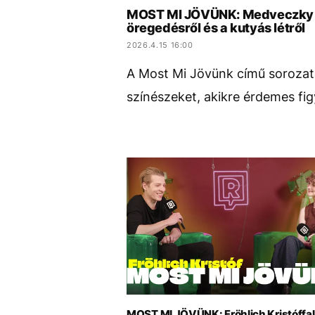
MOST MI JÖVÜNK: Medveczky Bal
öregedésről és a kutyás létről
2026.4.15 16:00
A Most Mi Jövünk című sorozat
színészeket, akikre érdemes fig
MOST MI JÖVÜNK: Fröhlich Kristóffal