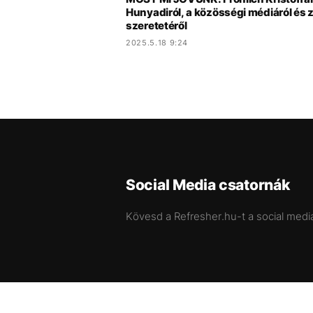
Hunyadiról, a közösségi médiáról és 
szeretetéről
2025.5.18 9:24
Social Media csatornák
Kövesd a Refresher.hu-t a social medi