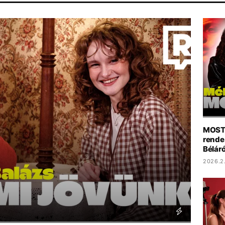
RLAMENT
HBO
MAJKA
DISNEY
CELEB
MOST 
rendez
Béláró
2026.2