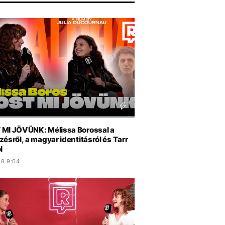
MI JÖVÜNK: Mélissa Borossal a
ésről, a magyar identitásról és Tarr
l
.8 9:04