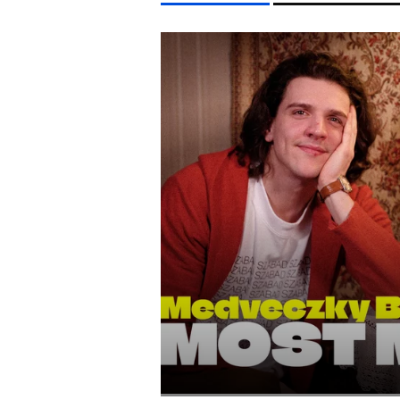
LIFESTYLE TÉMÁK
FIDESZ
SZIGET FESZTIVÁL
ENERGIAVÁLSÁG
PA
EGYÉB FORMÁTUMOK
REFRESHER
Kiemelt tartalmak
Videó
Kvíz
Médiaajánlat
Impresszum