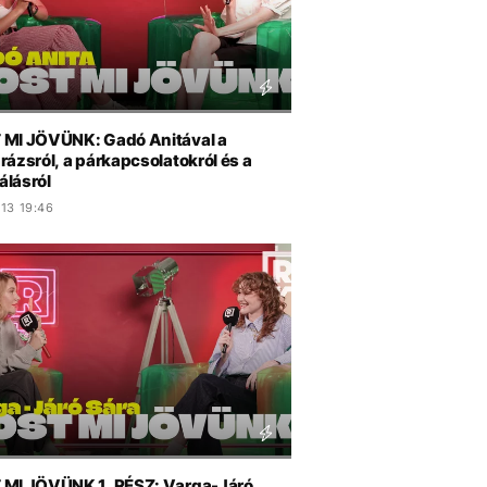
MI JÖVÜNK: Gadó Anitával a
ázsról, a párkapcsolatokról és a
zálásról
13 19:46
MI JÖVÜNK 1. RÉSZ: Varga-Járó