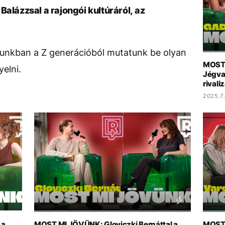
ázzsal a rajongói kultúráról, az
unkban a Z generációból mutatunk be olyan
MOST 
yelni.
Jégvar
rivali
2025.7.
 a
MOST MI JÖVÜNK: Gloviczki Bernáttal a
MOST 