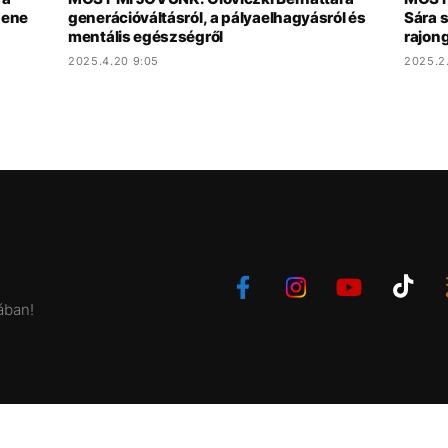
zene
generációváltásról, a pályaelhagyásról és
Sára 
mentális egészségről
rajong
2025.4.20 9:05
2025.2.
ában!