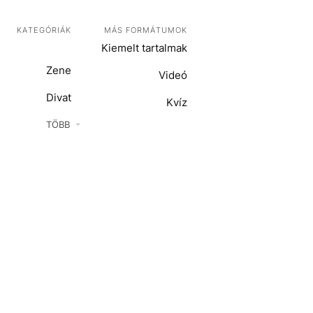
KATEGÓRIÁK
MÁS FORMÁTUMOK
Kiemelt tartalmak
Zene
Videó
Divat
Kvíz
Kultúra
TÖBB
ENTR
Film + sorozat
ech-Tudomány
Sport
Társadalom
Közélet