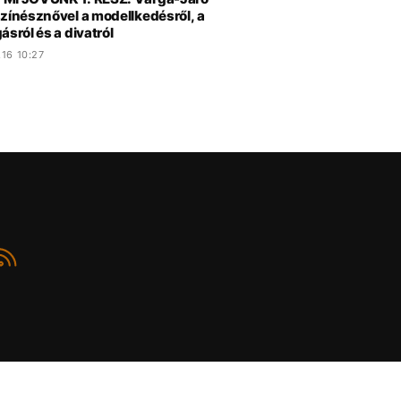
színésznővel a modellkedésről, a
ásról és a divatról
16 10:27