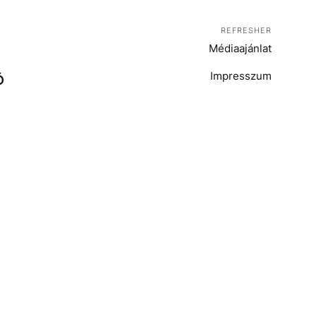
REFRESHER
Médiaajánlat
Impresszum
Ó
T