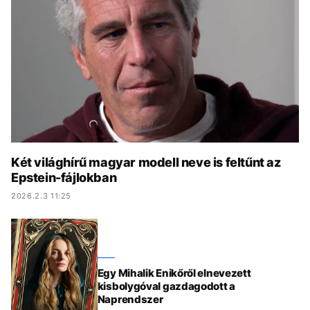
KÖZÉLET
UTAZÁS
ÉLETMÓD
DESIGN
BESZÉLGETÉSEK
ARCOK
VIDEÓ
TÖRTÉNETEK
GASZTRO
Két világhírű magyar modell neve is feltűnt az
Epstein-fájlokban
2026.2.3 11:25
Egy Mihalik Enikőről elnevezett
kisbolygóval gazdagodott a
Naprendszer