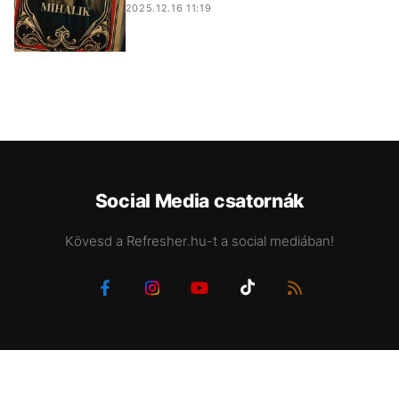
2025.12.16 11:19
Social Media csatornák
Kövesd a Refresher.hu-t a social mediában!