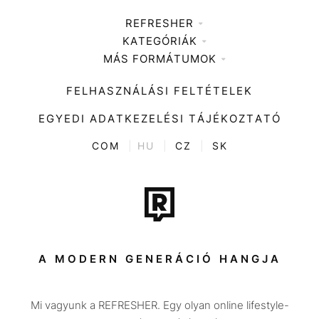
REFRESHER
KATEGÓRIÁK
Médiaajánlat
MÁS FORMÁTUMOK
Zene
Impresszum
Kiemelt tartalmak
Divat
FELHASZNÁLÁSI FELTÉTELEK
Videó
Kultúra
EGYEDI ADATKEZELÉSI TÁJÉKOZTATÓ
Kvíz
ENTR
COM
|
HU
|
CZ
|
SK
Film + sorozat
Tech-Tudomány
Sport
Társadalom
A MODERN GENERÁCIÓ HANGJA
Közélet
Mi vagyunk a REFRESHER. Egy olyan online lifestyle-
Utazás