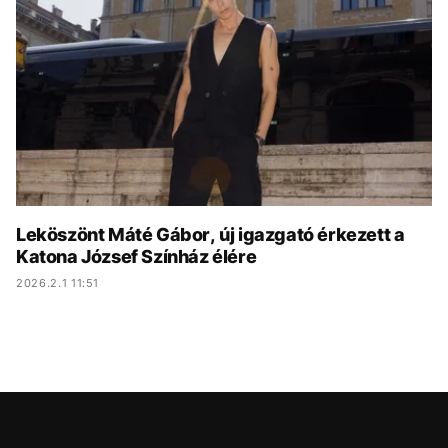
KÖZÉLET
UTAZÁS
ÉLETMÓD
DESIGN
BESZÉLGETÉSEK
ARCOK
VIDEÓ
TÖRTÉNETEK
GASZTRO
Leköszönt Máté Gábor, új igazgató érkezett a
Katona József Színház élére
2026.2.1 11:51