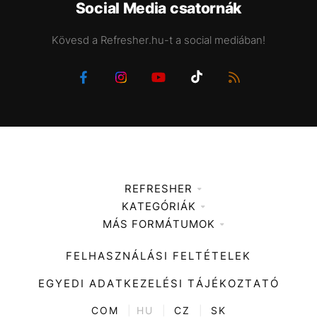
Social Media csatornák
Kövesd a Refresher.hu-t a social mediában!
REFRESHER
KATEGÓRIÁK
Médiaajánlat
MÁS FORMÁTUMOK
Zene
Impresszum
Kiemelt tartalmak
Divat
FELHASZNÁLÁSI FELTÉTELEK
Videó
Kultúra
EGYEDI ADATKEZELÉSI TÁJÉKOZTATÓ
Kvíz
ENTR
COM
|
HU
|
CZ
|
SK