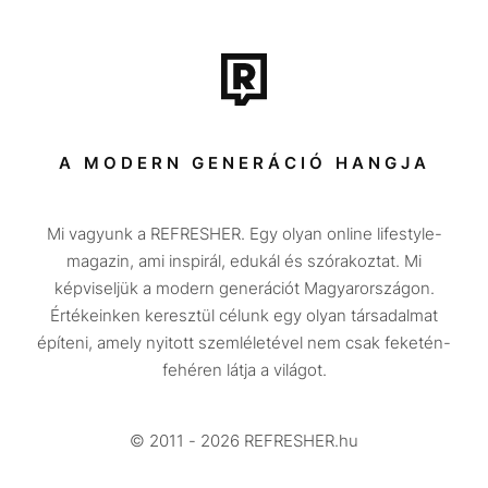
Film + sorozat
Tech-Tudomány
Sport
Társadalom
A MODERN GENERÁCIÓ HANGJA
Közélet
Mi vagyunk a REFRESHER. Egy olyan online lifestyle-
Utazás
magazin, ami inspirál, edukál és szórakoztat. Mi
Életmód
képviseljük a modern generációt Magyarországon.
Értékeinken keresztül célunk egy olyan társadalmat
Design
építeni, amely nyitott szemléletével nem csak feketén-
Beszélgetések
fehéren látja a világot.
Arcok
© 2011 - 2026 REFRESHER.hu
Videó