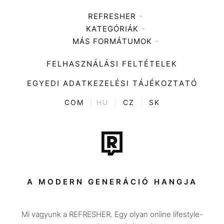
REFRESHER
KATEGÓRIÁK
Médiaajánlat
MÁS FORMÁTUMOK
Zene
Impresszum
Kiemelt tartalmak
Divat
FELHASZNÁLÁSI FELTÉTELEK
Videó
Kultúra
EGYEDI ADATKEZELÉSI TÁJÉKOZTATÓ
Kvíz
ENTR
COM
|
HU
|
CZ
|
SK
Film + sorozat
Tech-Tudomány
Sport
Társadalom
A MODERN GENERÁCIÓ HANGJA
Közélet
Mi vagyunk a REFRESHER. Egy olyan online lifestyle-
Utazás