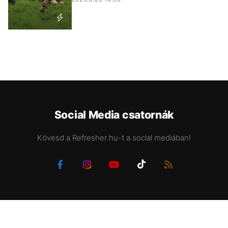
Social Media csatornák
Kövesd a Refresher.hu-t a social mediában!