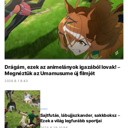
KÖZÉLET
UTAZÁS
ÉLETMÓD
DESIGN
BESZÉLGETÉSEK
ARCOK
VIDEÓ
TÖRTÉNETEK
GASZTRO
Drágám, ezek az animelányok igazából lovak! –
Megnéztük az Umamusume új filmjét
2026.8.1 8:43
Sajtfutás, lábujjszkander, sakkboksz –
Ezek a világ legfurább sportjai
2025.8.29 10:56