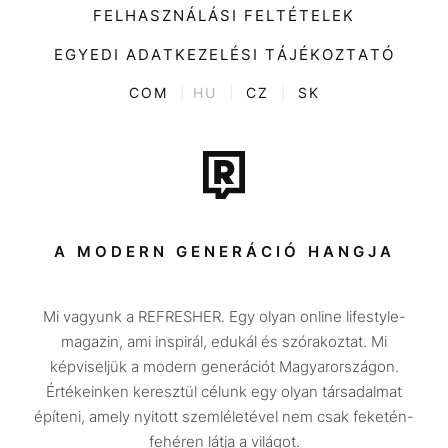
Divat
FELHASZNÁLÁSI FELTÉTELEK
Videó
Kultúra
EGYEDI ADATKEZELÉSI TÁJÉKOZTATÓ
Kvíz
ENTR
COM
|
HU
|
CZ
|
SK
Film + sorozat
Tech-Tudomány
Sport
Társadalom
A MODERN GENERÁCIÓ HANGJA
Közélet
Mi vagyunk a REFRESHER. Egy olyan online lifestyle-
Utazás
magazin, ami inspirál, edukál és szórakoztat. Mi
Életmód
képviseljük a modern generációt Magyarországon.
Értékeinken keresztül célunk egy olyan társadalmat
Design
építeni, amely nyitott szemléletével nem csak feketén-
Beszélgetések
fehéren látja a világot.