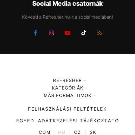
Social Media csatornák
Kövesd a Refresher.hu-t a social mediában!
REFRESHER
KATEGÓRIÁK
Médiaajánlat
MÁS FORMÁTUMOK
Zene
Impresszum
Kiemelt tartalmak
Divat
FELHASZNÁLÁSI FELTÉTELEK
Videó
Kultúra
EGYEDI ADATKEZELÉSI TÁJÉKOZTATÓ
Kvíz
ENTR
COM
|
HU
|
CZ
|
SK