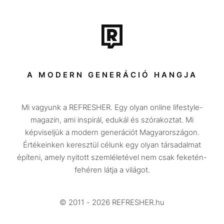
Film + sorozat
Tech-Tudomány
Sport
Társadalom
A MODERN GENERÁCIÓ HANGJA
Közélet
Mi vagyunk a REFRESHER. Egy olyan online lifestyle-
Utazás
magazin, ami inspirál, edukál és szórakoztat. Mi
Életmód
képviseljük a modern generációt Magyarországon.
Értékeinken keresztül célunk egy olyan társadalmat
Design
építeni, amely nyitott szemléletével nem csak feketén-
Beszélgetések
fehéren látja a világot.
Arcok
© 2011 - 2026 REFRESHER.hu
Videó