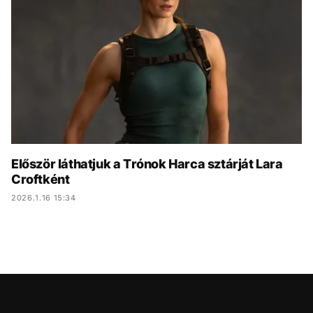
KÖZÉLET
UTAZÁS
ÉLETMÓD
DESIGN
BESZÉLGETÉSEK
ARCOK
VIDEÓ
TÖRTÉNETEK
GASZTRO
Először láthatjuk a Trónok Harca sztárját Lara
Croftként
2026.1.16 15:34