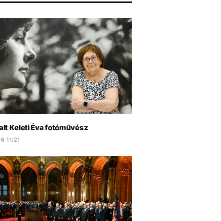
lt Keleti Éva fotóművész
6 11:21