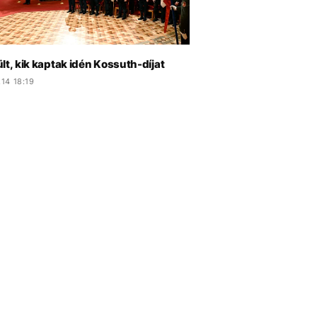
lt, kik kaptak idén Kossuth-díjat
14 18:19