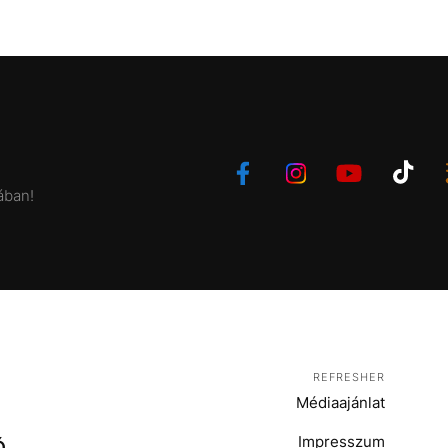
ában!
REFRESHER
Médiaajánlat
Impresszum
Ó