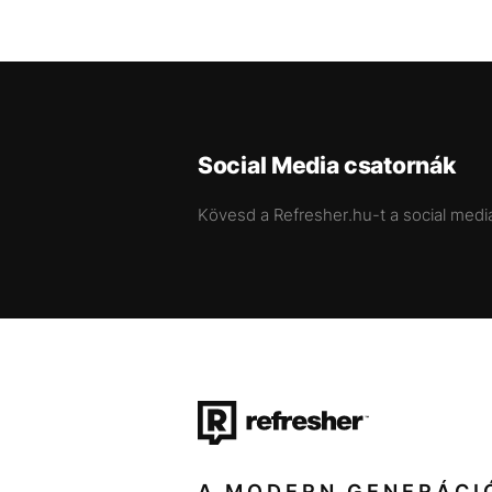
Social Media csatornák
Kövesd a Refresher.hu-t a social medi
A MODERN GENERÁCI