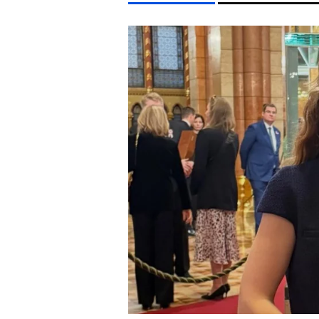
LIFESTYLE TÉMÁK
FIDESZ
CELEB
SEBESTYÉN BALÁZS
KONCERT
EGYÉB FORMÁTUMOK
REFRESHER
Kiemelt tartalmak
Videó
Kvíz
Médiaajánlat
Impresszum