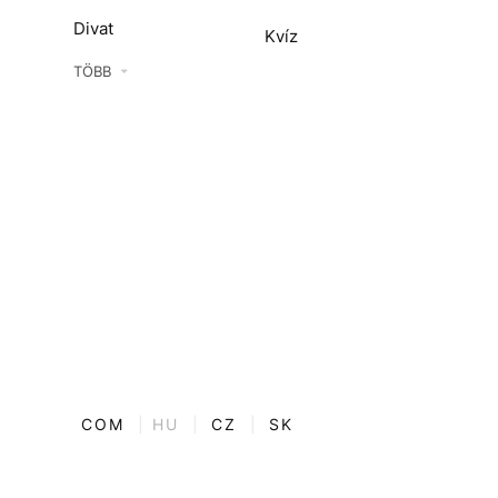
Divat
Kvíz
Kultúra
TÖBB
ENTR
Film + sorozat
ech-Tudomány
Sport
Társadalom
Közélet
Utazás
Életmód
COM
|
HU
|
CZ
|
SK
Design