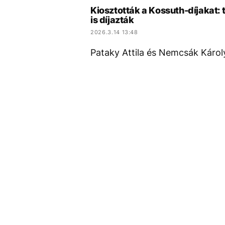
Kiosztották a Kossuth-díjakat:
is díjazták
2026.3.14 13:48
Pataky Attila és Nemcsák Károly 