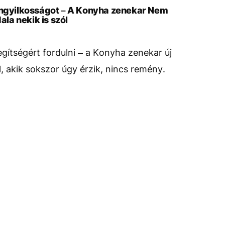
 öngyilkosságot – A Konyha zenekar Nem
la nekik is szól
gítségért fordulni – a Konyha zenekar új
l, akik sokszor úgy érzik, nincs remény.