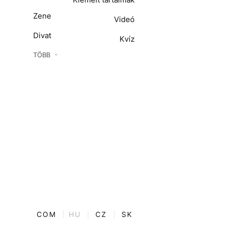
Zene
Videó
Divat
Kvíz
Kultúra
TÖBB
ENTR
Film + sorozat
ech-Tudomány
Sport
Társadalom
Közélet
Utazás
Életmód
COM
|
HU
|
CZ
|
SK