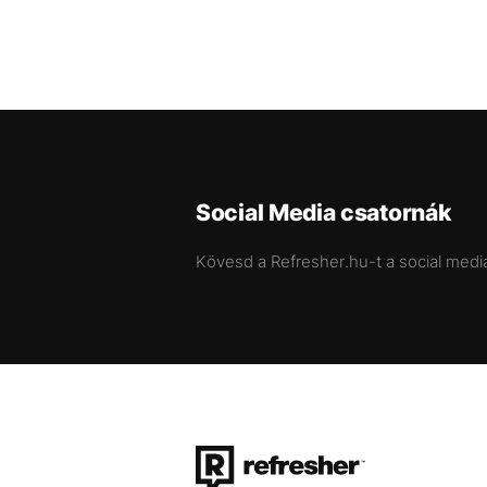
Social Media csatornák
Kövesd a Refresher.hu-t a social medi