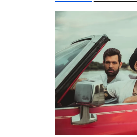
LIFESTYLE TÉMÁK
FIDESZ
SZIGET FESZTIVÁL
ENERGIAVÁLSÁG
MA
EGYÉB FORMÁTUMOK
REFRESHER
Kiemelt tartalmak
Videó
Kvíz
Médiaajánlat
Impresszum