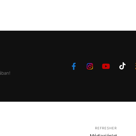
ában!
REFRESHER
Médiaajánlat