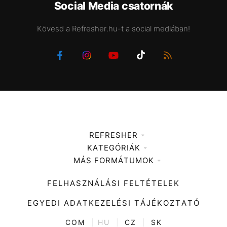
Social Media csatornák
Kövesd a Refresher.hu-t a social mediában!
REFRESHER
KATEGÓRIÁK
Médiaajánlat
MÁS FORMÁTUMOK
Zene
Impresszum
Kiemelt tartalmak
Divat
FELHASZNÁLÁSI FELTÉTELEK
Videó
Kultúra
EGYEDI ADATKEZELÉSI TÁJÉKOZTATÓ
Kvíz
ENTR
COM
|
HU
|
CZ
|
SK