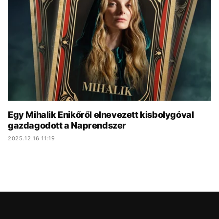
KÖZÉLET
UTAZÁS
ÉLETMÓD
DESIGN
BESZÉLGETÉSEK
ARCOK
VIDEÓ
TÖRTÉNETEK
GASZTRO
Egy Mihalik Enikőről elnevezett kisbolygóval
gazdagodott a Naprendszer
2025.12.16 11:19