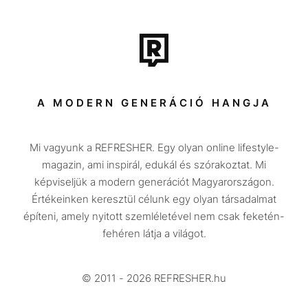
Film + sorozat
Tech-Tudomány
Sport
Társadalom
A MODERN GENERÁCIÓ HANGJA
Közélet
Mi vagyunk a REFRESHER. Egy olyan online lifestyle-
Utazás
magazin, ami inspirál, edukál és szórakoztat. Mi
Életmód
képviseljük a modern generációt Magyarországon.
Értékeinken keresztül célunk egy olyan társadalmat
Design
építeni, amely nyitott szemléletével nem csak feketén-
Beszélgetések
fehéren látja a világot.
Arcok
© 2011 - 2026 REFRESHER.hu
Videó