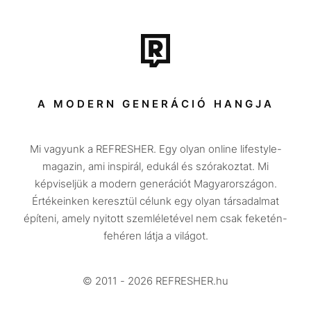
Film + sorozat
Tech-Tudomány
Sport
Társadalom
A MODERN GENERÁCIÓ HANGJA
Közélet
Mi vagyunk a REFRESHER. Egy olyan online lifestyle-
Utazás
magazin, ami inspirál, edukál és szórakoztat. Mi
Életmód
képviseljük a modern generációt Magyarországon.
Értékeinken keresztül célunk egy olyan társadalmat
Design
építeni, amely nyitott szemléletével nem csak feketén-
Beszélgetések
fehéren látja a világot.
Arcok
© 2011 - 2026 REFRESHER.hu
Videó