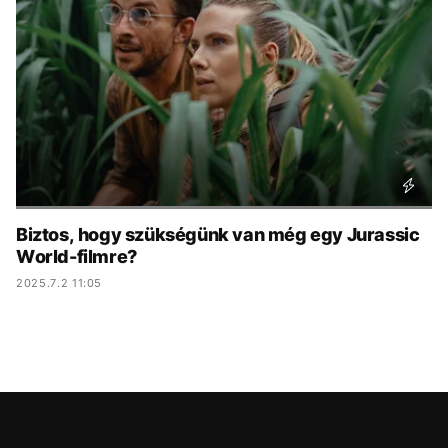
KÖZÉLET
UTAZÁS
ÉLETMÓD
DESIGN
BESZÉLGETÉSEK
ARCOK
VIDEÓ
TÖRTÉNETEK
GASZTRO
Biztos, hogy szükségünk van még egy Jurassic
World-filmre?
2025.7.2 11:05