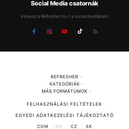
Social Media csatornák
Kövesd a Refresher.hu-t a social mediában!
REFRESHER
KATEGÓRIÁK
Médiaajánlat
MÁS FORMÁTUMOK
Zene
Impresszum
Kiemelt tartalmak
Divat
FELHASZNÁLÁSI FELTÉTELEK
Videó
Kultúra
EGYEDI ADATKEZELÉSI TÁJÉKOZTATÓ
Kvíz
ENTR
COM
|
HU
|
CZ
|
SK