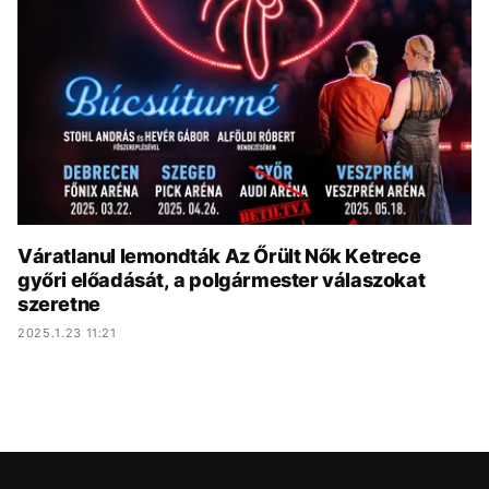
KÖZÉLET
UTAZÁS
ÉLETMÓD
DESIGN
BESZÉLGETÉSEK
ARCOK
VIDEÓ
TÖRTÉNETEK
GASZTRO
Váratlanul lemondták Az Őrült Nők Ketrece
győri előadását, a polgármester válaszokat
szeretne
2025.1.23 11:21