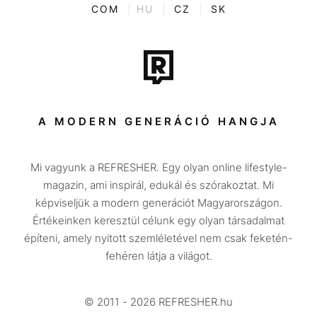
ENTR
COM
|
HU
|
CZ
|
SK
Film + sorozat
Tech-Tudomány
Sport
Társadalom
A MODERN GENERÁCIÓ HANGJA
Közélet
Mi vagyunk a REFRESHER. Egy olyan online lifestyle-
Utazás
magazin, ami inspirál, edukál és szórakoztat. Mi
Életmód
képviseljük a modern generációt Magyarországon.
Értékeinken keresztül célunk egy olyan társadalmat
Design
építeni, amely nyitott szemléletével nem csak feketén-
Beszélgetések
fehéren látja a világot.
Arcok
© 2011 - 2026 REFRESHER.hu
Videó