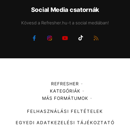
Social Media csatornák
Kövesd a Refresher.hu-t a social mediában!
REFRESHER
KATEGÓRIÁK
Médiaajánlat
MÁS FORMÁTUMOK
Zene
Impresszum
Kiemelt tartalmak
Divat
FELHASZNÁLÁSI FELTÉTELEK
Videó
Kultúra
EGYEDI ADATKEZELÉSI TÁJÉKOZTATÓ
Kvíz