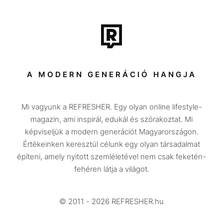
Film + sorozat
Tech-Tudomány
Sport
Társadalom
A MODERN GENERÁCIÓ HANGJA
Közélet
Mi vagyunk a REFRESHER. Egy olyan online lifestyle-
Utazás
magazin, ami inspirál, edukál és szórakoztat. Mi
Életmód
képviseljük a modern generációt Magyarországon.
Értékeinken keresztül célunk egy olyan társadalmat
Design
építeni, amely nyitott szemléletével nem csak feketén-
Beszélgetések
fehéren látja a világot.
Arcok
© 2011 - 2026 REFRESHER.hu
Videó