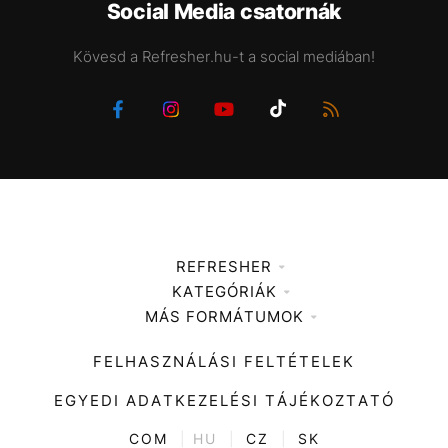
Social Media csatornák
Kövesd a Refresher.hu-t a social mediában!
REFRESHER
KATEGÓRIÁK
Médiaajánlat
MÁS FORMÁTUMOK
Zene
Impresszum
Kiemelt tartalmak
Divat
FELHASZNÁLÁSI FELTÉTELEK
Videó
Kultúra
EGYEDI ADATKEZELÉSI TÁJÉKOZTATÓ
Kvíz
ENTR
COM
|
HU
|
CZ
|
SK