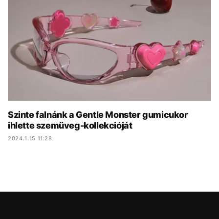
KÖZÉLET
UTAZÁS
ÉLETMÓD
DESIGN
BESZÉLGETÉSEK
ARCOK
VIDEÓ
TÖRTÉNETEK
GASZTRO
Szinte falnánk a Gentle Monster gumicukor
ihlette szemüveg-kollekcióját
2024.1.15 11:28