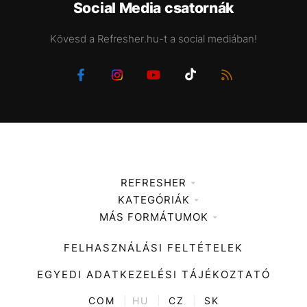
Social Media csatornák
Kövesd a Refresher.hu-t a social mediában!
REFRESHER
KATEGÓRIÁK
Médiaajánlat
MÁS FORMÁTUMOK
Zene
Impresszum
Kiemelt tartalmak
Divat
FELHASZNÁLÁSI FELTÉTELEK
Videó
Kultúra
EGYEDI ADATKEZELÉSI TÁJÉKOZTATÓ
Kvíz
ENTR
COM
|
HU
|
CZ
|
SK