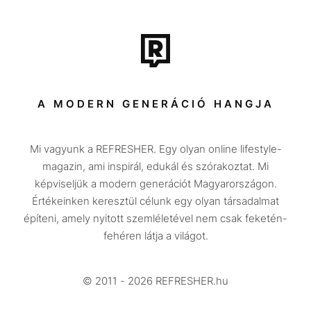
Film + sorozat
Tech-Tudomány
Sport
Társadalom
A MODERN GENERÁCIÓ HANGJA
Közélet
Mi vagyunk a REFRESHER. Egy olyan online lifestyle-
Utazás
magazin, ami inspirál, edukál és szórakoztat. Mi
Életmód
képviseljük a modern generációt Magyarországon.
Értékeinken keresztül célunk egy olyan társadalmat
Design
építeni, amely nyitott szemléletével nem csak feketén-
Beszélgetések
fehéren látja a világot.
Arcok
© 2011 - 2026 REFRESHER.hu
Videó