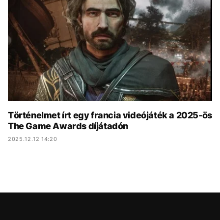
KÖZÉLET
UTAZÁS
ÉLETMÓD
DESIGN
BESZÉLGETÉSEK
ARCOK
VIDEÓ
TÖRTÉNETEK
GASZTRO
Történelmet írt egy francia videójáték a 2025-ös
The Game Awards díjátadón
2025.12.12 14:20