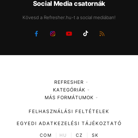
Social Media csatornák
Kövesd a Refresher.hu-t a social mediában!
REFRESHER
KATEGÓRIÁK
Médiaajánlat
MÁS FORMÁTUMOK
Zene
Impresszum
Kiemelt tartalmak
Divat
FELHASZNÁLÁSI FELTÉTELEK
Videó
Kultúra
EGYEDI ADATKEZELÉSI TÁJÉKOZTATÓ
Kvíz
ENTR
COM
|
HU
|
CZ
|
SK