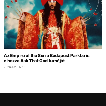
KÖZÉLET
UTAZÁS
ÉLETMÓD
DESIGN
BESZÉLGETÉSEK
ARCOK
VIDEÓ
TÖRTÉNETEK
GASZTRO
Az Empire of the Sun a Budapest Parkba is
elhozza Ask That God turnéját
2026.1.26 17:15