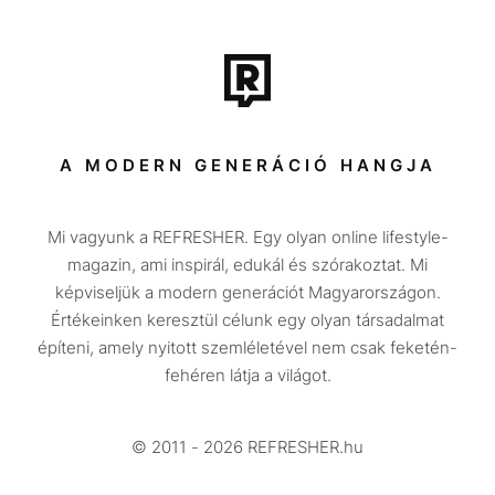
Film + sorozat
Tech-Tudomány
Sport
Társadalom
A MODERN GENERÁCIÓ HANGJA
Közélet
Mi vagyunk a REFRESHER. Egy olyan online lifestyle-
Utazás
magazin, ami inspirál, edukál és szórakoztat. Mi
Életmód
képviseljük a modern generációt Magyarországon.
Értékeinken keresztül célunk egy olyan társadalmat
Design
építeni, amely nyitott szemléletével nem csak feketén-
Beszélgetések
fehéren látja a világot.
Arcok
© 2011 - 2026 REFRESHER.hu
Videó