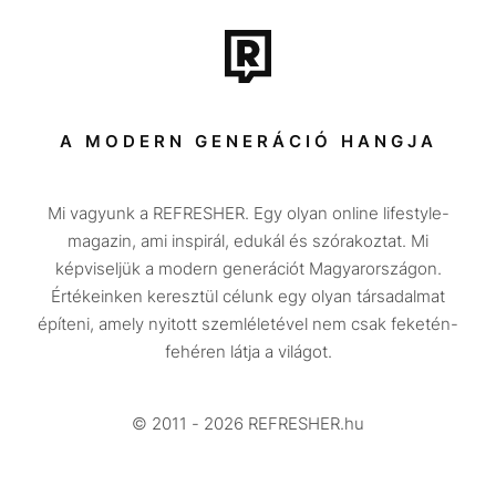
Film + sorozat
Tech-Tudomány
Sport
Társadalom
A MODERN GENERÁCIÓ HANGJA
Közélet
Mi vagyunk a REFRESHER. Egy olyan online lifestyle-
Utazás
magazin, ami inspirál, edukál és szórakoztat. Mi
Életmód
képviseljük a modern generációt Magyarországon.
Értékeinken keresztül célunk egy olyan társadalmat
Design
építeni, amely nyitott szemléletével nem csak feketén-
Beszélgetések
fehéren látja a világot.
Arcok
© 2011 - 2026 REFRESHER.hu
Videó
Történetek