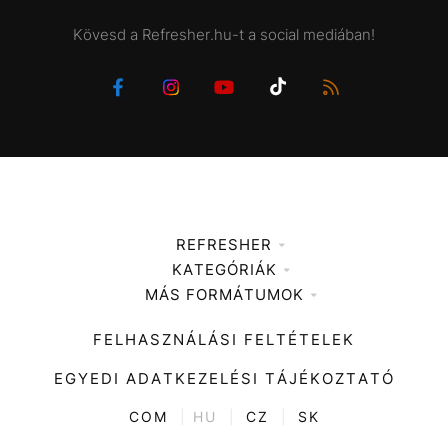
Kövesd a Refresher.hu-t a social mediában!
REFRESHER
KATEGÓRIÁK
Médiaajánlat
MÁS FORMÁTUMOK
Zene
Impresszum
Kiemelt tartalmak
Divat
FELHASZNÁLÁSI FELTÉTELEK
Videó
Kultúra
EGYEDI ADATKEZELÉSI TÁJÉKOZTATÓ
Kvíz
ENTR
COM
|
HU
|
CZ
|
SK