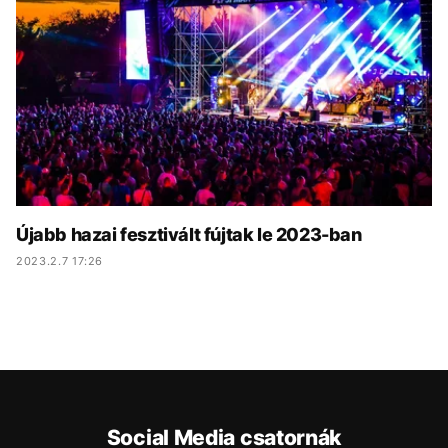
KÖZÉLET
UTAZÁS
ÉLETMÓD
DESIGN
BESZÉLGETÉSEK
ARCOK
VIDEÓ
TÖRTÉNETEK
GASZTRO
Újabb hazai fesztivált fújtak le 2023-ban
2023.2.7 17:26
Social Media csatornák