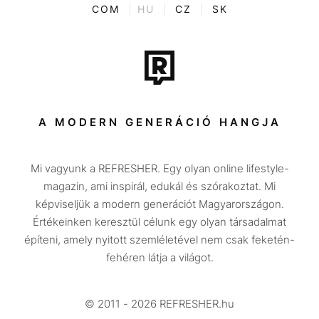
ENTR
COM
|
HU
|
CZ
|
SK
Film + sorozat
Tech-Tudomány
Sport
Társadalom
A MODERN GENERÁCIÓ HANGJA
Közélet
Mi vagyunk a REFRESHER. Egy olyan online lifestyle-
Utazás
magazin, ami inspirál, edukál és szórakoztat. Mi
Életmód
képviseljük a modern generációt Magyarországon.
Értékeinken keresztül célunk egy olyan társadalmat
Design
építeni, amely nyitott szemléletével nem csak feketén-
Beszélgetések
fehéren látja a világot.
Arcok
© 2011 - 2026 REFRESHER.hu
Videó