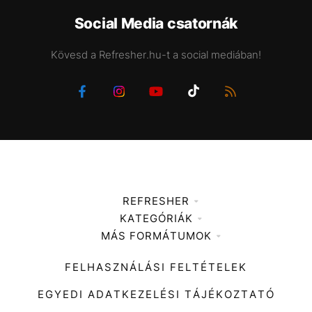
Social Media csatornák
Kövesd a Refresher.hu-t a social mediában!
REFRESHER
KATEGÓRIÁK
Médiaajánlat
MÁS FORMÁTUMOK
Zene
Impresszum
Kiemelt tartalmak
Divat
FELHASZNÁLÁSI FELTÉTELEK
Videó
Kultúra
EGYEDI ADATKEZELÉSI TÁJÉKOZTATÓ
Kvíz