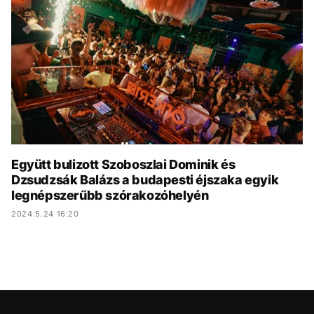
KÖZÉLET
UTAZÁS
ÉLETMÓD
DESIGN
BESZÉLGETÉSEK
ARCOK
VIDEÓ
TÖRTÉNETEK
GASZTRO
Együtt bulizott Szoboszlai Dominik és
Dzsudzsák Balázs a budapesti éjszaka egyik
legnépszerűbb szórakozóhelyén
2024.5.24 16:20