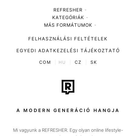
REFRESHER
KATEGÓRIÁK
Médiaajánlat
MÁS FORMÁTUMOK
Zene
Impresszum
Kiemelt tartalmak
Divat
FELHASZNÁLÁSI FELTÉTELEK
Videó
Kultúra
EGYEDI ADATKEZELÉSI TÁJÉKOZTATÓ
Kvíz
ENTR
COM
|
HU
|
CZ
|
SK
Film + sorozat
Tech-Tudomány
Sport
Társadalom
A MODERN GENERÁCIÓ HANGJA
Közélet
Mi vagyunk a REFRESHER. Egy olyan online lifestyle-
Utazás