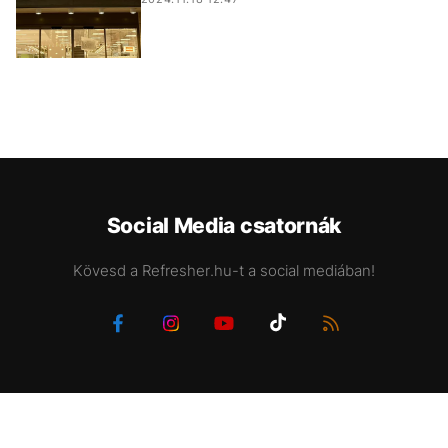
Social Media csatornák
Kövesd a Refresher.hu-t a social mediában!