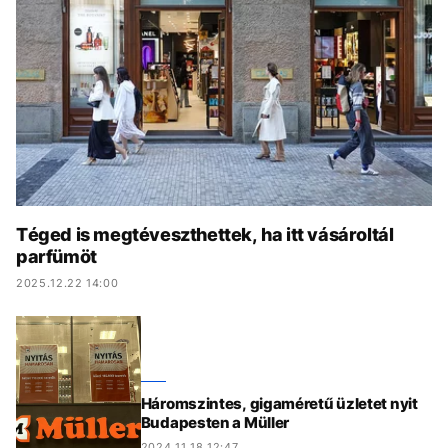
KÖZÉLET
UTAZÁS
ÉLETMÓD
DESIGN
BESZÉLGETÉSEK
ARCOK
VIDEÓ
TÖRTÉNETEK
GASZTRO
Téged is megtéveszthettek, ha itt vásároltál
parfümöt
2025.12.22 14:00
Háromszintes, gigaméretű üzletet nyit
Budapesten a Müller
2024.11.18 12:47