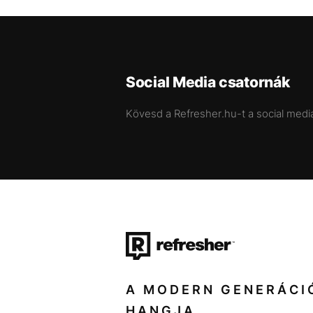
Social Media csatornák
Kövesd a Refresher.hu-t a social medi
A MODERN GENERÁCI
HANGJA