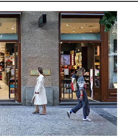
IANA GRANDE
KONCERT
HALÁL
MTVA
SEBESTYÉN BALÁ