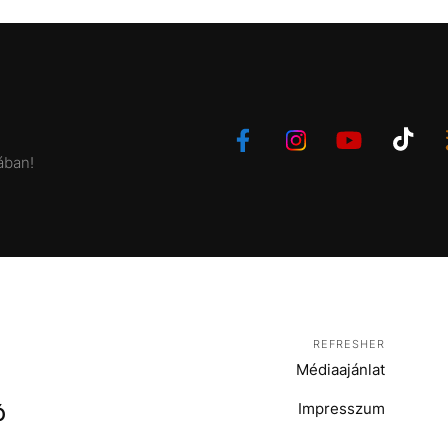
ában!
REFRESHER
Médiaajánlat
Impresszum
Ó