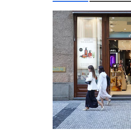
LIFESTYLE TÉMÁK
FIDESZ
SZIGET FESZTIVÁL
ENERGIAVÁLSÁG
AR
EGYÉB FORMÁTUMOK
REFRESHER
Kiemelt tartalmak
Videó
Kvíz
Médiaajánlat
Impresszum