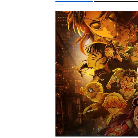
LIFESTYLE TÉMÁK
DUNA
KVÍZ
KÁVÉ
ENERGIAVÁLSÁG
KONCE
EGYÉB FORMÁTUMOK
REFRESHER
Kiemelt tartalmak
Videó
Kvíz
Médiaajánlat
Impresszum