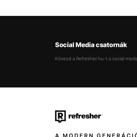
Social Media csatornák
Kövesd a Refresher.hu-t a social medi
A MODERN GENERÁCI