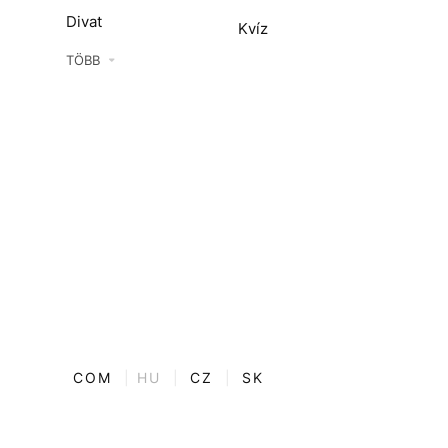
Divat
Kvíz
Kultúra
TÖBB
ENTR
Film + sorozat
ech-Tudomány
Sport
Társadalom
Közélet
Utazás
Életmód
COM
|
HU
|
CZ
|
SK
Design