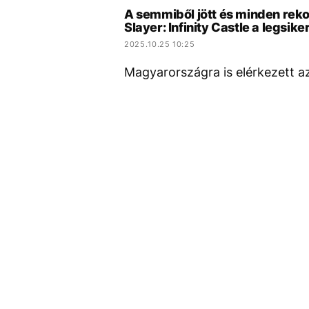
A semmiből jött és minden rek
Slayer: Infinity Castle a legsi
2025.10.25 10:25
Magyarországra is elérkezett a