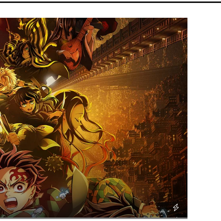
RT
MADONNA
SEBESTYÉN BALÁZS
MAGYARORSZÁG