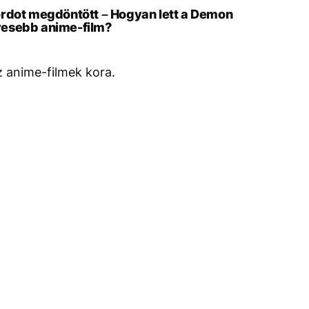
ordot megdöntött – Hogyan lett a Demon
keresebb anime-film?
z anime-filmek kora.