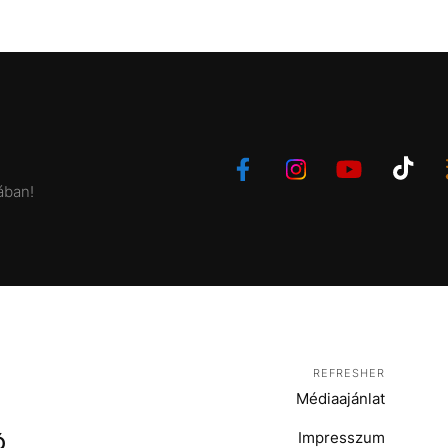
ában!
REFRESHER
Médiaajánlat
Impresszum
Ó