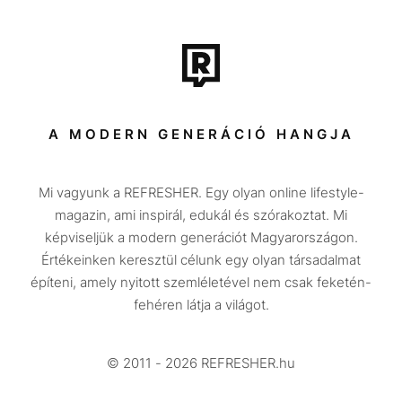
Film + sorozat
Tech-Tudomány
Sport
Társadalom
A MODERN GENERÁCIÓ HANGJA
Közélet
Mi vagyunk a REFRESHER. Egy olyan online lifestyle-
Utazás
magazin, ami inspirál, edukál és szórakoztat. Mi
Életmód
képviseljük a modern generációt Magyarországon.
Értékeinken keresztül célunk egy olyan társadalmat
Design
építeni, amely nyitott szemléletével nem csak feketén-
Beszélgetések
fehéren látja a világot.
Arcok
© 2011 - 2026 REFRESHER.hu
Videó