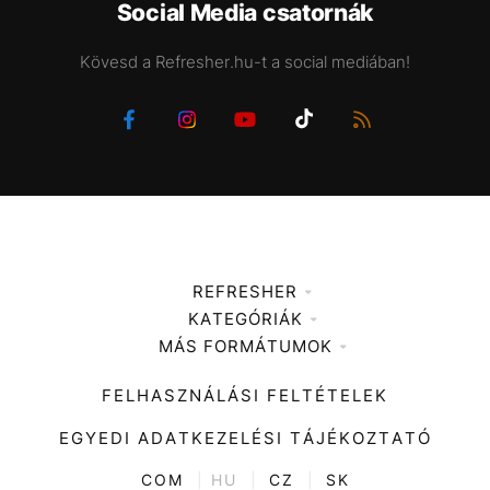
Social Media csatornák
Kövesd a Refresher.hu-t a social mediában!
REFRESHER
KATEGÓRIÁK
Médiaajánlat
MÁS FORMÁTUMOK
Zene
Impresszum
Kiemelt tartalmak
Divat
FELHASZNÁLÁSI FELTÉTELEK
Videó
Kultúra
EGYEDI ADATKEZELÉSI TÁJÉKOZTATÓ
Kvíz
ENTR
COM
|
HU
|
CZ
|
SK