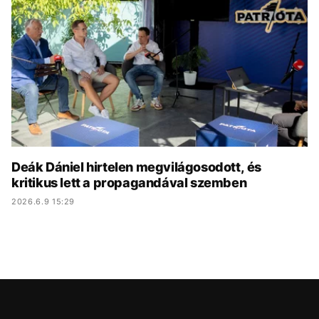
KÖZÉLET
UTAZÁS
ÉLETMÓD
DESIGN
BESZÉLGETÉSEK
ARCOK
VIDEÓ
TÖRTÉNETEK
GASZTRO
Deák Dániel hirtelen megvilágosodott, és
kritikus lett a propagandával szemben
2026.6.9 15:29