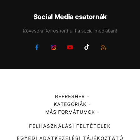
Social Media csatornák
Kövesd a Refresher.hu-t a social mediában!
REFRESHER
KATEGÓRIÁK
Médiaajánlat
MÁS FORMÁTUMOK
Zene
Impresszum
Kiemelt tartalmak
Divat
FELHASZNÁLÁSI FELTÉTELEK
Videó
Kultúra
EGYEDI ADATKEZELÉSI TÁJÉKOZTATÓ