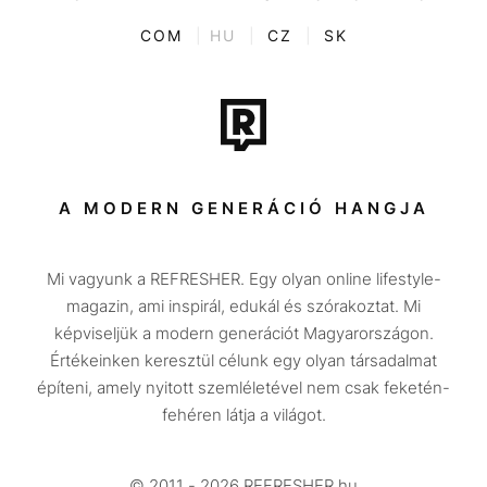
Kvíz
ENTR
COM
|
HU
|
CZ
|
SK
Film + sorozat
Tech-Tudomány
Sport
Társadalom
A MODERN GENERÁCIÓ HANGJA
Közélet
Mi vagyunk a REFRESHER. Egy olyan online lifestyle-
Utazás
magazin, ami inspirál, edukál és szórakoztat. Mi
Életmód
képviseljük a modern generációt Magyarországon.
Értékeinken keresztül célunk egy olyan társadalmat
Design
építeni, amely nyitott szemléletével nem csak feketén-
Beszélgetések
fehéren látja a világot.
Arcok
© 2011 - 2026 REFRESHER.hu