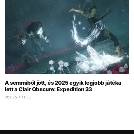
KÖZÉLET
UTAZÁS
ÉLETMÓD
DESIGN
BESZÉLGETÉSEK
ARCOK
VIDEÓ
TÖRTÉNETEK
GASZTRO
A semmiből jött, és 2025 egyik legjobb játéka
lett a Clair Obscure: Expedition 33
2025.5.4 11:53