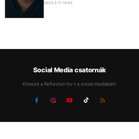
2023.3.17 10:52
Social Media csatornák
Kövesd a Refresher.hu-t a social mediában!