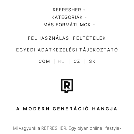
REFRESHER
KATEGÓRIÁK
Médiaajánlat
MÁS FORMÁTUMOK
Zene
Impresszum
Kiemelt tartalmak
Divat
FELHASZNÁLÁSI FELTÉTELEK
Videó
Kultúra
EGYEDI ADATKEZELÉSI TÁJÉKOZTATÓ
Kvíz
ENTR
COM
|
HU
|
CZ
|
SK
Film + sorozat
Tech-Tudomány
Sport
Társadalom
A MODERN GENERÁCIÓ HANGJA
Közélet
Mi vagyunk a REFRESHER. Egy olyan online lifestyle-
Utazás