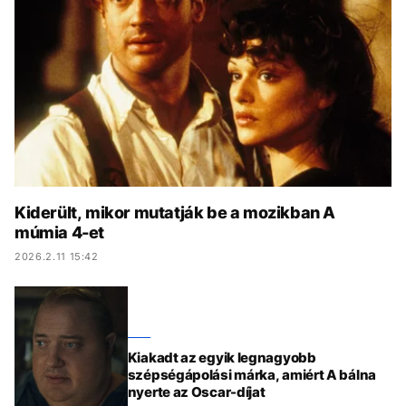
KÖZÉLET
UTAZÁS
ÉLETMÓD
DESIGN
BESZÉLGETÉSEK
ARCOK
VIDEÓ
TÖRTÉNETEK
GASZTRO
Kiderült, mikor mutatják be a mozikban A
múmia 4-et
2026.2.11 15:42
Kiakadt az egyik legnagyobb
szépségápolási márka, amiért A bálna
nyerte az Oscar-díjat