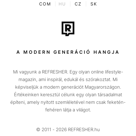
ENTR
COM
|
HU
|
CZ
|
SK
Film + sorozat
Tech-Tudomány
Sport
Társadalom
A MODERN GENERÁCIÓ HANGJA
Közélet
Mi vagyunk a REFRESHER. Egy olyan online lifestyle-
Utazás
magazin, ami inspirál, edukál és szórakoztat. Mi
Életmód
képviseljük a modern generációt Magyarországon.
Értékeinken keresztül célunk egy olyan társadalmat
Design
építeni, amely nyitott szemléletével nem csak feketén-
Beszélgetések
fehéren látja a világot.
Arcok
© 2011 - 2026 REFRESHER.hu
Videó