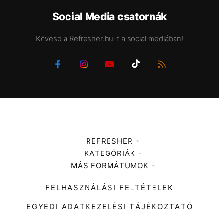
Social Media csatornák
Kövesd a Refresher.hu-t a social mediában!
REFRESHER
KATEGÓRIÁK
Médiaajánlat
MÁS FORMÁTUMOK
Zene
Impresszum
Kiemelt tartalmak
Divat
FELHASZNÁLÁSI FELTÉTELEK
Videó
Kultúra
EGYEDI ADATKEZELÉSI TÁJÉKOZTATÓ
Kvíz