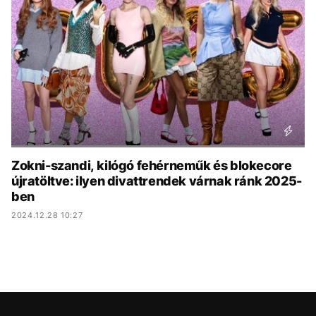
KÖZÉLET
UTAZÁS
ÉLETMÓD
DESIGN
BESZÉLGETÉSEK
ARCOK
VIDEÓ
TÖRTÉNETEK
GASZTRO
Zokni-szandi, kilógó fehérneműk és blokecore
újratöltve: ilyen divattrendek várnak ránk 2025-
ben
2024.12.28 10:27