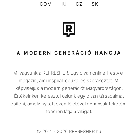
ENTR
COM
|
HU
|
CZ
|
SK
Film + sorozat
Tech-Tudomány
Sport
Társadalom
A MODERN GENERÁCIÓ HANGJA
Közélet
Mi vagyunk a REFRESHER. Egy olyan online lifestyle-
Utazás
magazin, ami inspirál, edukál és szórakoztat. Mi
Életmód
képviseljük a modern generációt Magyarországon.
Értékeinken keresztül célunk egy olyan társadalmat
Design
építeni, amely nyitott szemléletével nem csak feketén-
Beszélgetések
fehéren látja a világot.
Arcok
© 2011 - 2026 REFRESHER.hu
Videó