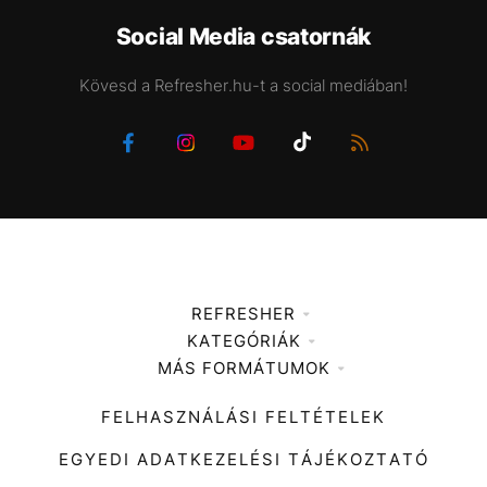
Social Media csatornák
Kövesd a Refresher.hu-t a social mediában!
REFRESHER
KATEGÓRIÁK
Médiaajánlat
MÁS FORMÁTUMOK
Zene
Impresszum
Kiemelt tartalmak
Divat
FELHASZNÁLÁSI FELTÉTELEK
Videó
Kultúra
EGYEDI ADATKEZELÉSI TÁJÉKOZTATÓ
Kvíz