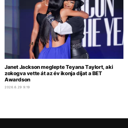
KÖZÉLET
UTAZÁS
ÉLETMÓD
DESIGN
BESZÉLGETÉSEK
ARCOK
VIDEÓ
TÖRTÉNETEK
GASZTRO
Janet Jackson meglepte Teyana Taylort, aki
zokogva vette át az év ikonja díjat a BET
Awardson
2026.6.29 9:19